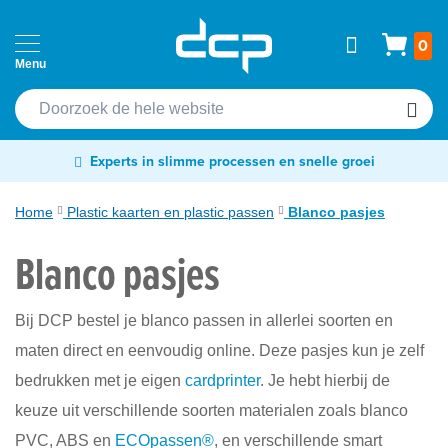
Ga
Home
Wink
0
naar
Passen
de
Cardprinters
inhoud
Etiketten
Experts in slimme processen en snelle groei
&
tags
Home
Plastic kaarten en plastic passen
Blanco pasjes
Labelprinters
Blanco pasjes
Readers
&
Bij DCP bestel je blanco passen in allerlei soorten en
scanners
maten direct en eenvoudig online. Deze pasjes kun je zelf
RFID
bedrukken met je eigen
cardprinter
. Je hebt hierbij de
&
keuze uit verschillende soorten materialen zoals blanco
NFC
PVC, ABS en
ECOpassen®
, en verschillende smart