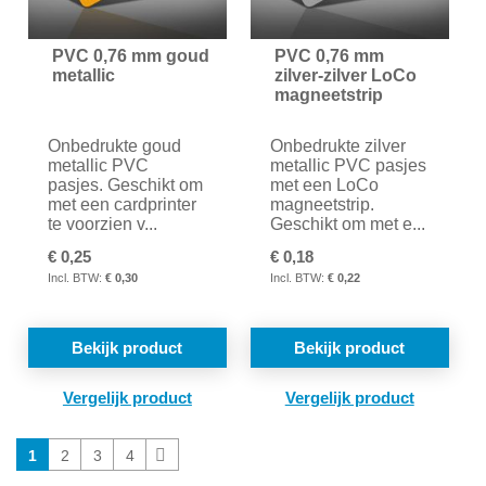
PVC 0,76 mm goud
PVC 0,76 mm
metallic
zilver-zilver LoCo
magneetstrip
Onbedrukte goud
Onbedrukte zilver
metallic PVC
metallic PVC pasjes
pasjes. Geschikt om
met een LoCo
met een cardprinter
magneetstrip.
te voorzien v...
Geschikt om met e...
€ 0,25
€ 0,18
€ 0,30
€ 0,22
Bekijk product
Bekijk product
TOEVOEGEN
TOE
OM
OM
Je
Pagina
Pagina
Pagina
Pagina
Volgende
1
2
3
4
leest
TE
TE