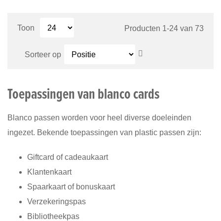
momenteel
pagina
VERGELIJKEN
VER
Toon
Producten
1
-
24
van
73
Van
Sorteer op
hoog
naar
laag
Toepassingen van blanco cards
sorteren
Blanco passen worden voor heel diverse doeleinden
ingezet. Bekende toepassingen van plastic passen zijn:
Giftcard of cadeaukaart
Klantenkaart
Spaarkaart of bonuskaart
Verzekeringspas
Bibliotheekpas