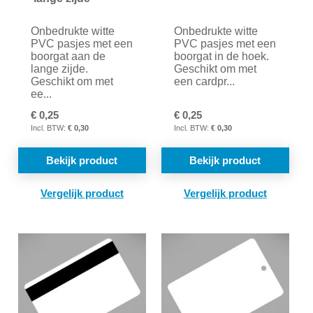
Onbedrukte witte
Onbedrukte witte
PVC pasjes met een
PVC pasjes met een
boorgat aan de
boorgat in de hoek.
lange zijde.
Geschikt om met
Geschikt om met
een cardpr...
ee...
€ 0,25
€ 0,25
€ 0,30
€ 0,30
Bekijk product
Bekijk product
TOEVOEGEN
TOE
OM
OM
TE
TE
VERGELIJKEN
VER