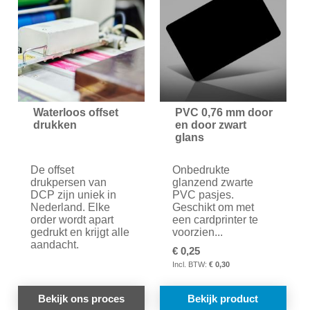
VERGELIJKEN
VER
Waterloos offset
PVC 0,76 mm door
drukken
en door zwart
glans
De offset
Onbedrukte
drukpersen van
glanzend zwarte
DCP zijn uniek in
PVC pasjes.
Nederland. Elke
Geschikt om met
order wordt apart
een cardprinter te
gedrukt en krijgt alle
voorzien...
aandacht.
€ 0,25
€ 0,30
Bekijk ons proces
Bekijk product