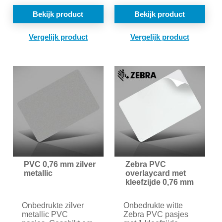
Bekijk product
Bekijk product
TOEVOEGEN
TOE
OM
OM
TE
TE
VERGELIJKEN
VER
PVC 0,76 mm zilver
Zebra PVC
metallic
overlaycard met
kleefzijde 0,76 mm
Onbedrukte zilver
Onbedrukte witte
metallic PVC
Zebra PVC pasjes