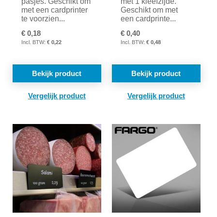
pasjes. Geschikt om
met 1 kleefzijde.
met een cardprinter
Geschikt om met
te voorzien...
een cardprinte...
€ 0,18
€ 0,40
€ 0,22
€ 0,48
Bekijk product
Bekijk product
TOEVOEGEN
TOE
OM
OM
TE
TE
VERGELIJKEN
VER