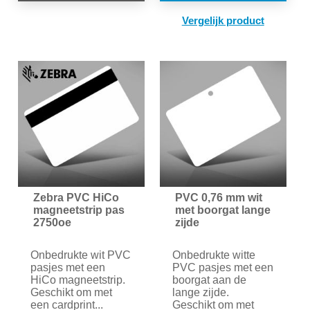
TOE
OM
TE
VER
Zebra PVC HiCo
PVC 0,76 mm wit
magneetstrip pas
met boorgat lange
2750oe
zijde
Onbedrukte wit PVC
Onbedrukte witte
pasjes met een
PVC pasjes met een
HiCo magneetstrip.
boorgat aan de
Geschikt om met
lange zijde.
een cardprint...
Geschikt om met