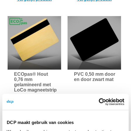
OM
OM
TE
TE
VERGELIJKEN
VER
ECOpas® Hout
PVC 0,50 mm door
0,76 mm
en door zwart mat
gelamineerd met
LoCo magneetstrip
Onbedrukte houten
Onbedrukte mat
ECOpas® pasjes
zwarte PVC pasjes.
met laminaatlaag en
Geschikt om met
LoCo magneetstrip.
een cardprinter te
Geschikt ...
voorzien van ...
DCP maakt gebruik van cookies
€ 0,40
€ 0,17