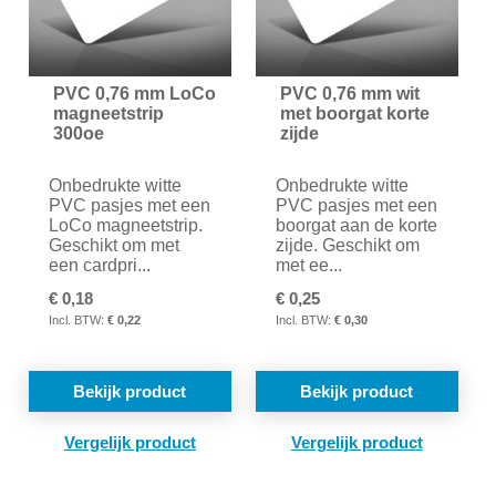
PVC 0,76 mm LoCo
PVC 0,76 mm wit
magneetstrip
met boorgat korte
300oe
zijde
Onbedrukte witte
Onbedrukte witte
PVC pasjes met een
PVC pasjes met een
LoCo magneetstrip.
boorgat aan de korte
Geschikt om met
zijde. Geschikt om
een cardpri...
met ee...
€ 0,18
€ 0,25
€ 0,22
€ 0,30
Bekijk product
Bekijk product
TOEVOEGEN
TOE
OM
OM