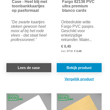
Case - Heel blij met
Fargo 82136 PVC
toonbankkaartjes
ultra premium
op pasformaat
blanco cards
"De zwarte kaartjes
Onbedrukte witte
steken gewoon heel
Fargo PVC pasjes.
mooi af bij het rode
Geschikt voor
vlees - dat staat heel
enkelzijdige
professioneel."
retransfer. Mater...
€ 0,40
€ 0,48
Lees de case
Bekijk product
TOE
OM
TE
VER