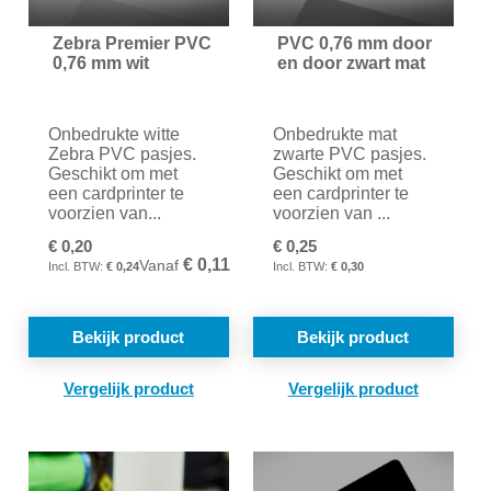
Zebra Premier PVC
PVC 0,76 mm door
0,76 mm wit
en door zwart mat
Onbedrukte witte
Onbedrukte mat
Zebra PVC pasjes.
zwarte PVC pasjes.
Geschikt om met
Geschikt om met
een cardprinter te
een cardprinter te
voorzien van...
voorzien van ...
€ 0,20
€ 0,25
€ 0,11
Vanaf
€ 0,24
€ 0,30
Bekijk product
Bekijk product
TOEVOEGEN
TOE
OM
OM
TE
TE