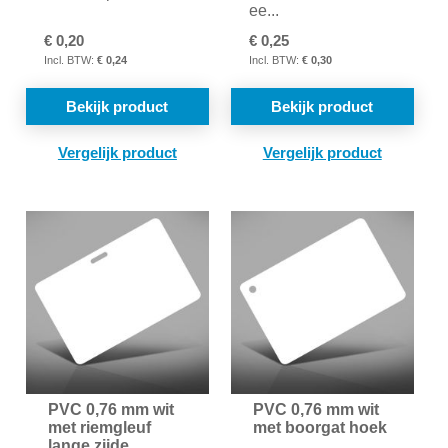
ee...
€ 0,20
€ 0,25
€ 0,24
€ 0,30
Bekijk product
Bekijk product
TOEVOEGEN
TOE
OM
OM
TE
TE
VERGELIJKEN
VER
PVC 0,76 mm wit
PVC 0,76 mm wit
met riemgleuf
met boorgat hoek
lange zijde