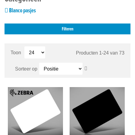
Blanco pasjes
Filteren
P
Toon
Producten
1
-
24
van
73
Van
Sorteer op
hoog
naar
laag
sorteren