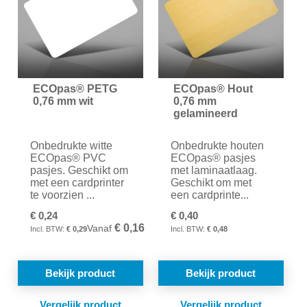
ECOpas® PETG
ECOpas® Hout
0,76 mm wit
0,76 mm
gelamineerd
Onbedrukte witte
Onbedrukte houten
ECOpas® PVC
ECOpas® pasjes
pasjes. Geschikt om
met laminaatlaag.
met een cardprinter
Geschikt om met
te voorzien ...
een cardprinte...
€ 0,24
€ 0,40
€ 0,16
Vanaf
€ 0,29
€ 0,48
Bekijk product
Bekijk product
TOEVOEGEN
TOE