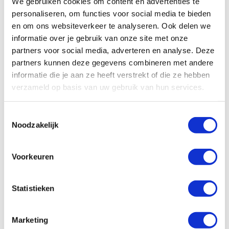
We gebruiken cookies om content en advertenties te
€ 0,48
€ 0,21
personaliseren, om functies voor social media te bieden
en om ons websiteverkeer te analyseren. Ook delen we
Bekijk product
Bekijk product
informatie over je gebruik van onze site met onze
partners voor social media, adverteren en analyse. Deze
TOEVOEGEN
TOE
partners kunnen deze gegevens combineren met andere
informatie die je aan ze heeft verstrekt of die ze hebben
OM
OM
verzameld op basis van uw gebruik van hun services.
TE
TE
VERGELIJKEN
VER
Toestemmingsselectie
Noodzakelijk
Voorkeuren
Statistieken
Driedelige PVC
Tweedelig PVC
0,76 mm door en
0,76 mm door en
door zwart mat
door zwart mat
Marketing