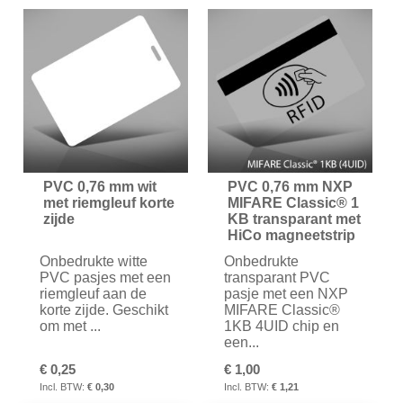
TE
TE
VERGELIJKEN
VER
PVC 0,76 mm wit
PVC 0,76 mm NXP
met riemgleuf korte
MIFARE Classic® 1
zijde
KB transparant met
HiCo magneetstrip
Onbedrukte witte
Onbedrukte
PVC pasjes met een
transparant PVC
riemgleuf aan de
pasje met een NXP
korte zijde. Geschikt
MIFARE Classic®
om met ...
1KB 4UID chip en
een...
€ 0,25
€ 1,00
€ 0,30
€ 1,21