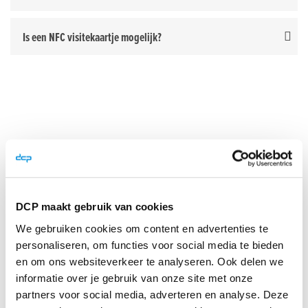
Is een NFC visitekaartje mogelijk?
READERS & SCANNERS
DCP maakt gebruik van cookies
Welke RFID scanner of reader heb ik nodig voor welke afstand?
We gebruiken cookies om content en advertenties te
personaliseren, om functies voor social media te bieden
Waarom kan mijn scanner niet vanaf een mobiel scherm lezen?
en om ons websiteverkeer te analyseren. Ook delen we
informatie over je gebruik van onze site met onze
partners voor social media, adverteren en analyse. Deze
Hoe werkt RFID?