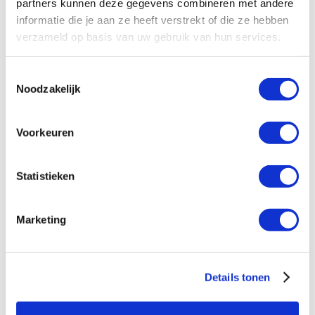
partners kunnen deze gegevens combineren met andere
informatie die je aan ze heeft verstrekt of die ze hebben
Hoe gebruik ik een scanner?
verzameld op basis van uw gebruik van hun services.
Toestemmingsselectie
Noodzakelijk
Voorkeuren
ZEBRA
Statistieken
Waarom koop je Zebra-producten bij DCP?
Marketing
Hoe installeer ik een Zebra-cardprinter?
Details tonen
Hoe installeer ik een Zebra-labelprinter?