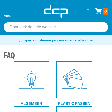
Ga
Home
Wink
0
naar
Passen
de
Cardprinters
inhoud
Etiketten
Experts in slimme processen en snelle groei
&
tags
FAQ
Labelprinters
Readers
&
scanners
RFID
&
ALGEMEEN
PLASTIC PASSEN
NFC