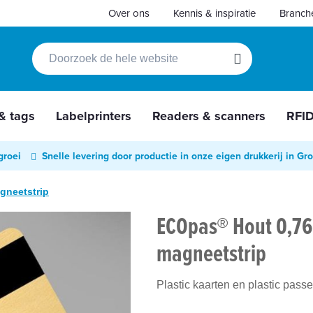
Over ons
Kennis & inspiratie
Branch
Zoek
Zoek
 & tags
Labelprinters
Readers & scanners
RFI
groei
Snelle levering door productie in onze eigen drukkerij in Gr
gneetstrip
ECOpas® Hout 0,7
magneetstrip
Plastic kaarten en plastic pass