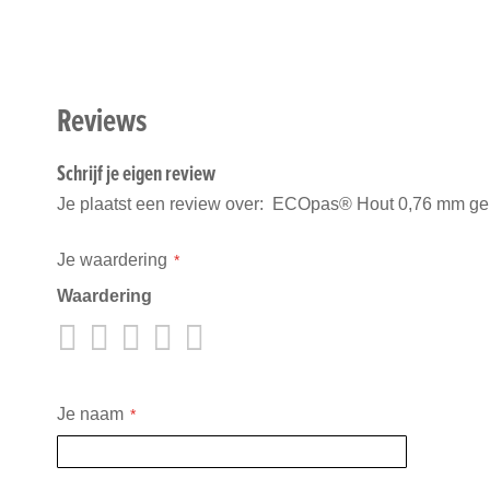
Reviews
Schrijf je eigen review
Je plaatst een review over:
ECOpas® Hout 0,76 mm gel
Je waardering
Waardering
1
2
3
4
5
star
stars
stars
stars
stars
Je naam