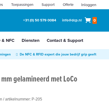
es
Toepassingen
Support
Offerte
Inloggen
Winkelw
+31 (0) 50 579 0084
info@dcp.nl
0
D & NFC
Diensten
Contact & Support
oningen
De NFC & RFID expert die jouw bedrijf grip geeft
6 mm gelamineerd met LoCo
en
/ artikelnummer:
P-205