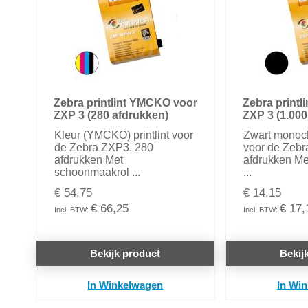
Zebra printlint YMCKO voor
Zebra printli
ZXP 3 (280 afdrukken)
ZXP 3 (1.000
Kleur (YMCKO) printlint voor
Zwart monoch
de Zebra ZXP3. 280
voor de Zebr
afdrukken Met
afdrukken M
schoonmaakrol ...
...
€ 54,75
€ 14,15
€ 66,25
€ 17,
Bekijk product
Bekij
In Winkelwagen
In Wi