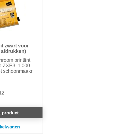
nt zwart voor
 afdrukken)
room printlint
a ZXP3. 1.000
et schoonmaakr
12
k product
nkelwagen