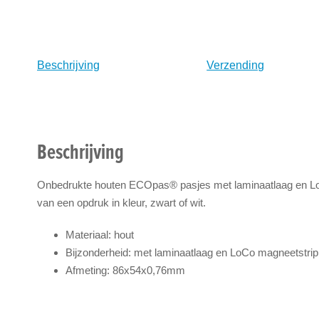
naar
het
begin
van
Beschrijving
Verzending
de
afbeeldingen-
gallerij
Beschrijving
Onbedrukte houten ECOpas® pasjes met laminaatlaag en LoC
van een opdruk in kleur, zwart of wit.
Materiaal: hout
Bijzonderheid: met laminaatlaag en LoCo magneetstrip
Afmeting: 86x54x0,76mm