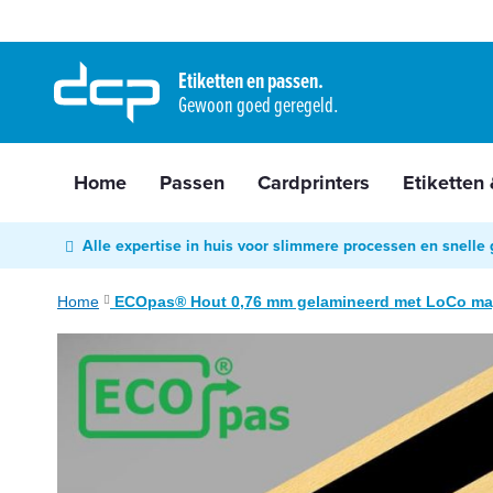
Home
Ga
Passen
naar
Etiketten en passen.
Cardprinters
Gewoon goed geregeld.
de
Etiketten
inhoud
&
tags
Home
Passen
Cardprinters
Etiketten
Labelprinters
Readers
Alle expertise in huis voor slimmere processen en snelle 
&
scanners
Home
ECOpas® Hout 0,76 mm gelamineerd met LoCo ma
RFID
Ga
&
naar
NFC
het
Diensten
einde
van
Contact
de
&
afbeeldingen-