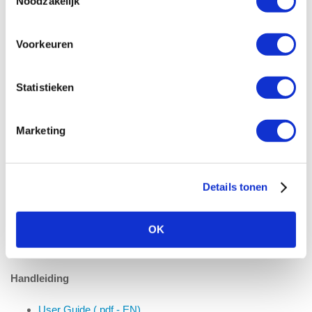
Noodzakelijk
Voorkeuren
Specificaties
Statistieken
Extra informatie
Uitgebreide specificaties (.pdf - EN)
Marketing
Details tonen
Support
OK
Foutcodes en oplossingen
Handleiding
User Guide (.pdf - EN)