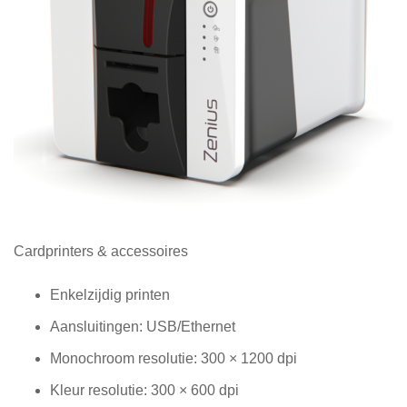
Diensten
Contact
&
Support
Ga
Cardprinters & accessoires
naar
het
Enkelzijdig printen
begin
Aansluitingen: USB/Ethernet
van
de
Monochroom resolutie: 300 × 1200 dpi
afbeeldingen-
gallerij
Kleur resolutie: 300 × 600 dpi