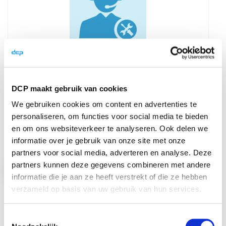
Cardprinter Servicecontract Premium
DCP maakt gebruik van cookies
Hulp op afstand met installeren
& ...
We gebruiken cookies om content en advertenties te
personaliseren, om functies voor social media te bieden
en om ons websiteverkeer te analyseren. Ook delen we
Prijs op aanvraag
informatie over je gebruik van onze site met onze
partners voor social media, adverteren en analyse. Deze
partners kunnen deze gegevens combineren met andere
Bekijk product
informatie die je aan ze heeft verstrekt of die ze hebben
verzameld op basis van uw gebruik van hun services.
In Winkelwagen
Toestemmingsselectie