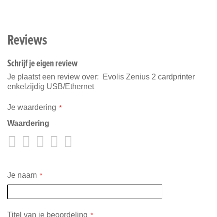
Reviews
Schrijf je eigen review
Je plaatst een review over:
Evolis Zenius 2 cardprinter
enkelzijdig USB/Ethernet
Je waardering
Waardering
1
2
3
4
5
star
stars
stars
stars
stars
Je naam
Titel van je beoordeling