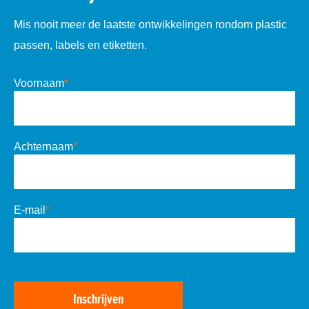
Mis nooit meer de laatste ontwikkelingen rondom plastic
passen, labels en etiketten.
Voornaam
*
Achternaam
*
E-mail
*
Inschrijven