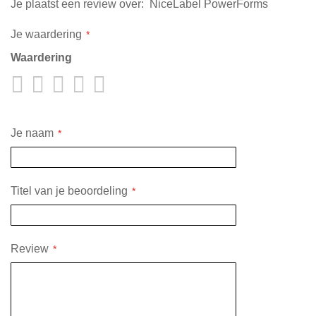
Je plaatst een review over:
NiceLabel PowerForms
Je waardering
Waardering
1
2
3
4
5
star
stars
stars
stars
stars
Je naam
Titel van je beoordeling
Review