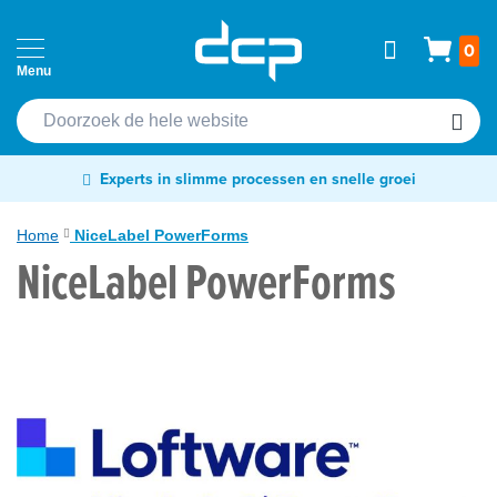
Ga
Home
Wink
0
naar
Passen
de
Cardprinters
inhoud
Etiketten
Experts in slimme processen en snelle groei
&
tags
Home
NiceLabel PowerForms
NiceLabel PowerForms
Labelprinters
Ga
naar
Readers
het
&
einde
scanners
van
de
RFID
afbeeldingen-
&
gallerij
NFC