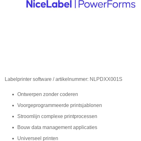
Diensten
Contact
&
Support
Ga
Labelprinter software
/ artikelnummer:
NLPDXX001S
naar
het
Ontwerpen zonder coderen
begin
Voorgeprogrammeerde printsjablonen
van
de
Stroomlijn complexe printprocessen
afbeeldingen-
gallerij
Bouw data management applicaties
Universeel printen