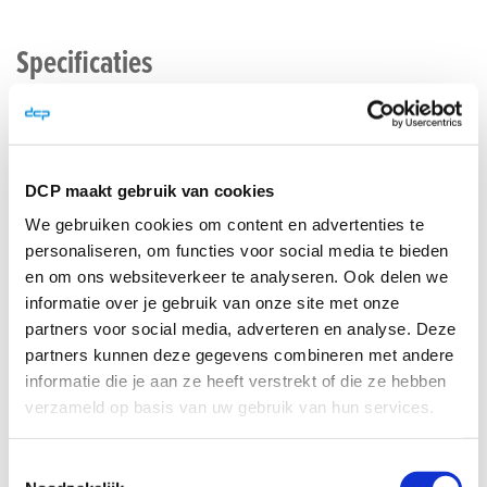
Specificaties
Extra informatie
Nicelabel brochure (.pdf - EN)
DCP maakt gebruik van cookies
Designer en PowerForms uitgebreide edities vergelijking
We gebruiken cookies om content en advertenties te
(.pdf - EN)
personaliseren, om functies voor social media te bieden
en om ons websiteverkeer te analyseren. Ook delen we
informatie over je gebruik van onze site met onze
partners voor social media, adverteren en analyse. Deze
partners kunnen deze gegevens combineren met andere
informatie die je aan ze heeft verstrekt of die ze hebben
verzameld op basis van uw gebruik van hun services.
Toestemmingsselectie