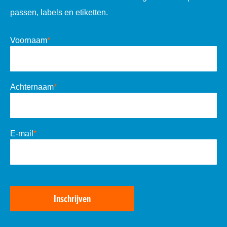
passen, labels en etiketten.
Voornaam
*
Achternaam
*
E-mail
*
Inschrijven