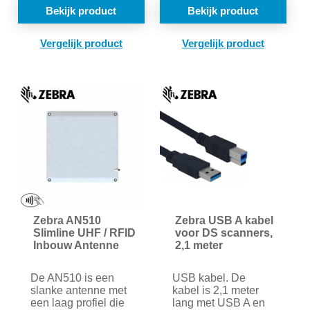
Bekijk product
Bekijk product
TOEVOEGEN
TOE
OM
OM
TE
TE
VERGELIJKEN
VER
Zebra AN510
Zebra USB A kabel
Slimline UHF / RFID
voor DS scanners,
Inbouw Antenne
2,1 meter
De AN510 is een
USB kabel. De
slanke antenne met
kabel is 2,1 meter
een laag profiel die
lang met USB A en