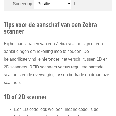
VERGELIJKEN
VER
Van
Sorteer op
hoog
naar
laag
Tips voor de aanschaf van een Zebra
sorteren
scanner
Bij het aanschaffen van een Zebra scanner zijn er een
aantal dingen om rekening mee te houden. De
belangrijkste vind je hieronder: het verschil tussen 1D en
2D scanners, RFID scanners versus reguliere barcode
scanners en de overweging tussen bedrade en draadloze
scanners.
1D of 2D scanner
Een 1D code, ook wel een lineaire code, is de