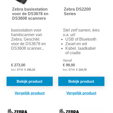
Zebra basisstation
Zebra DS2200
voor de DS3678 en
Series
DS3608 scanners
basisstation voor
Stel zelf samen, kies
handscanner van
o.a. uit:
Zebra. Geschikt
USB of Bluetooth
voor de DS3678 en
Zwart en wit
DS3608 scanner...
Kabel, laadkabel
of cradle
Vanaf
€ 273,00
€ 99,00
€ 330,33
€ 119,79
Bekijk product
Bekijk product
TOEVOEGEN
TOE
OM
OM
TE
TE