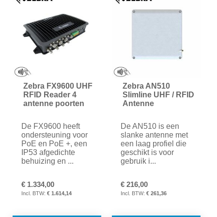
VERGELIJKEN
VER
Zebra FX9600 UHF
Zebra AN510
RFID Reader 4
Slimline UHF / RFID
antenne poorten
Antenne
De FX9600 heeft
De AN510 is een
ondersteuning voor
slanke antenne met
PoE en PoE +, een
een laag profiel die
IP53 afgedichte
geschikt is voor
behuizing en ...
gebruik i...
€ 1.334,00
€ 216,00
€ 1.614,14
€ 261,36