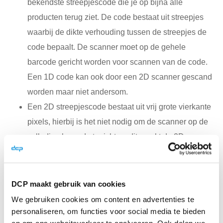
bekendste streepjescode die je op bijna alle
producten terug ziet. De code bestaat uit streepjes
waarbij de dikte verhouding tussen de streepjes de
code bepaalt. De scanner moet op de gehele
barcode gericht worden voor scannen van de code.
Een 1D code kan ook door een 2D scanner gescand
worden maar niet andersom.
Een 2D streepjescode bestaat uit vrij grote vierkante
pixels, hierbij is het niet nodig om de scanner op de
volledige barcode te richten, dit maakt de 2D
barcodescanner gebruiksvriendelijker. Naast 1D
barcodes kan een 2D scanner ook QR-codes, Aztec-
codes en Data Matrix-codes scannen.
DCP maakt gebruik van cookies
We gebruiken cookies om content en advertenties te
RFID scanners versus reguliere barcode
personaliseren, om functies voor social media te bieden
scanners