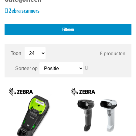
Zebra scanners
Filteren
Toon
8
producten
Van
Sorteer op
hoog
naar
laag
sorteren