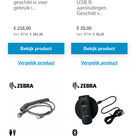
geschikt is voor
USB B
gebruik i...
aansluitingen.
Geschikt v...
€ 216,00
€ 25,00
€ 261,36
€ 30,25
Bekijk product
Bekijk product
TOEVOEGEN
TOE
OM
OM
TE
TE
VERGELIJKEN
VER