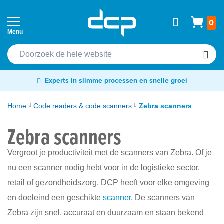
Ga
Home
Wink
0
naar
Passen
de
Cardprinters
inhoud
Etiketten
Experts in slimme processen en snelle groei
&
tags
Home
Code readers & code scanners
Zebra scanners
Labelprinters
Zebra scanners
Readers
Vergroot je productiviteit met de scanners van Zebra. Of je
&
scanners
nu een scanner nodig hebt voor in de logistieke sector,
retail of gezondheidszorg, DCP heeft voor elke omgeving
RFID
&
en doeleind een geschikte
scanner
. De scanners van
NFC
Zebra zijn snel, accuraat en duurzaam en staan bekend