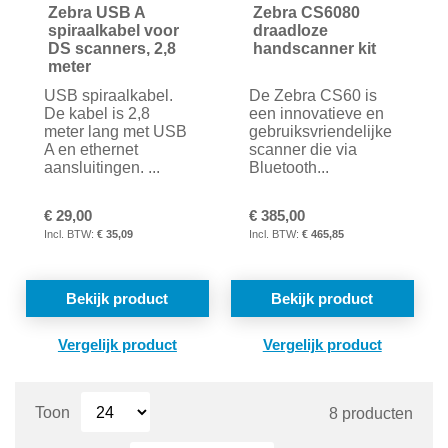
Zebra USB A
Zebra CS6080
spiraalkabel voor
draadloze
DS scanners, 2,8
handscanner kit
meter
USB spiraalkabel.
De Zebra CS60 is
De kabel is 2,8
een innovatieve en
meter lang met USB
gebruiksvriendelijke
A en ethernet
scanner die via
aansluitingen. ...
Bluetooth...
€ 29,00
€ 385,00
€ 35,09
€ 465,85
Bekijk product
Bekijk product
TOEVOEGEN
TOE
OM
OM
Toon
TE
8
producten
TE