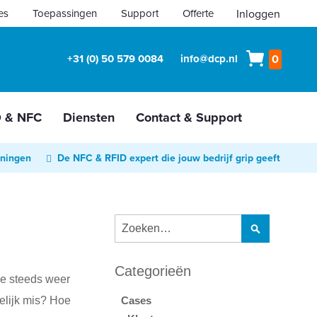
es
Toepassingen
Support
Offerte
Inloggen
Winkelw
+31 (0) 50 579 0084
info@dcp.nl
0
D & NFC
Diensten
Contact & Support
oningen
De NFC & RFID expert die jouw bedrijf grip geeft
Zoek
Zoek
Categorieën
we steeds weer
elijk mis? Hoe
Cases