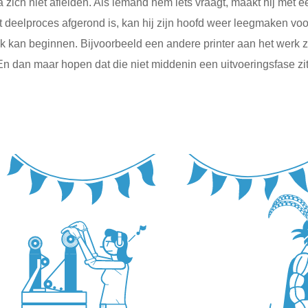
 zich niet afleiden. Als iemand hem iets vraagt, maakt hij met ee
et deelproces afgerond is, kan hij zijn hoofd weer leegmaken vo
 kan beginnen. Bijvoorbeeld een andere printer aan het werk ze
En dan maar hopen dat die niet middenin een uitvoeringsfase zit