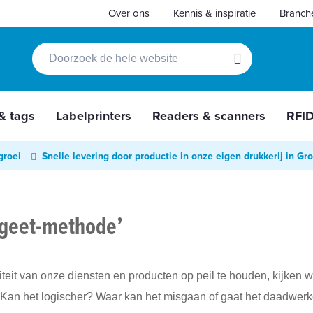
Over ons
Kennis & inspiratie
Branch
Zoek
Zoek
 & tags
Labelprinters
Readers & scanners
RFI
groei
Snelle levering door productie in onze eigen drukkerij in Gr
ergeet-methode’
iteit van onze diensten en producten op peil te houden, kijken 
 Kan het logischer? Waar kan het misgaan of gaat het daadwerk