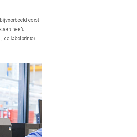
bijvoorbeeld eerst
aart heeft.
j de labelprinter