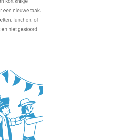
n kort knikje
or een nieuwe taak.
tten, lunchen, of
 en niet gestoord