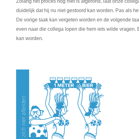
Zolang het proces nog niet is afgerond, laat onze collega
duidelijk dat hij nu niet gestoord kan worden. Pas als h
De vorige taak kan vergeten worden en de volgende taak
even naar die collega lopen die hem iets wilde vragen. 
kan worden.