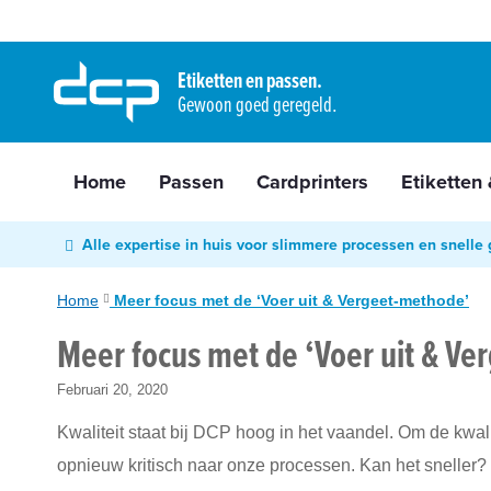
Home
Ga
Passen
naar
Etiketten en passen.
Cardprinters
Gewoon goed geregeld.
de
Etiketten
inhoud
&
tags
Home
Passen
Cardprinters
Etiketten
Labelprinters
Readers
Alle expertise in huis voor slimmere processen en snelle 
&
scanners
Home
Meer focus met de ‘Voer uit & Vergeet-methode’
RFID
Meer focus met de ‘Voer uit & V
&
NFC
Februari 20, 2020
Diensten
Kwaliteit staat bij DCP hoog in het vaandel. Om de kwal
Contact
opnieuw kritisch naar onze processen. Kan het sneller?
&