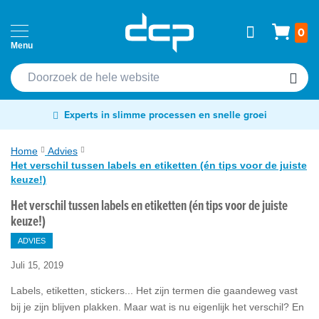
Ga
Home
Wink
0
naar
Passen
de
Cardprinters
inhoud
Etiketten
Experts in slimme processen en snelle groei
&
tags
Home
Advies
Het verschil tussen labels en etiketten (én tips voor de juiste
Labelprinters
keuze!)
Het verschil tussen labels en etiketten (én tips voor de juiste
Readers
keuze!)
&
scanners
ADVIES
RFID
Juli 15, 2019
&
Labels, etiketten, stickers... Het zijn termen die gaandeweg vast
NFC
bij je zijn blijven plakken. Maar wat is nu eigenlijk het verschil? En