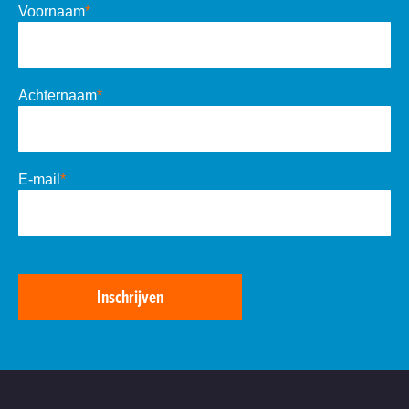
Voornaam
*
Achternaam
*
E-mail
*
Inschrijven