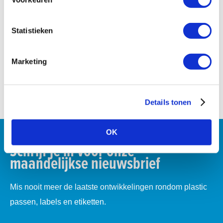
Regelgeving
Productnieuws
Statistieken
Trends en Innovatie
Whitepapers
Marketing
Video's
Support
Details tonen
OK
Schrijf je in voor onze
maandelijkse nieuwsbrief
Mis nooit meer de laatste ontwikkelingen rondom plastic
passen, labels en etiketten.