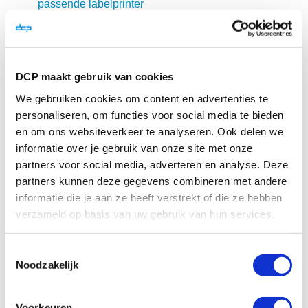
passende labelprinter
DCP maakt gebruik van cookies
We gebruiken cookies om content en advertenties te
personaliseren, om functies voor social media te bieden
en om ons websiteverkeer te analyseren. Ook delen we
Zoek
Zoek
informatie over je gebruik van onze site met onze
partners voor social media, adverteren en analyse. Deze
Categorieën
partners kunnen deze gegevens combineren met andere
informatie die je aan ze heeft verstrekt of die ze hebben
Cases
verzameld op basis van uw gebruik van hun services.
Klantcases
Toestemmingsselectie
Advies
Noodzakelijk
Nieuws en Trends
DCP
Voorkeuren