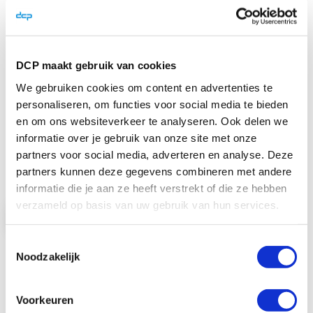
DCP maakt gebruik van cookies
Sato FX3-LX WLAN/Bluetooth Kit
We gebruiken cookies om content en advertenties te
WLAN: IEEE802.11 a/b/g/n/ac, Wifi
personaliseren, om functies voor social media te bieden
gecertificeerd Bluetooth: Versie 4.1, MFi
en om ons websiteverkeer te analyseren. Ook delen we
gecert ...
informatie over je gebruik van onze site met onze
€ 125,00
partners voor social media, adverteren en analyse. Deze
€ 151,25
partners kunnen deze gegevens combineren met andere
informatie die je aan ze heeft verstrekt of die ze hebben
verzameld op basis van uw gebruik van hun services.
Bekijk product
Toestemmingsselectie
In Winkelwagen
Noodzakelijk
Voorkeuren