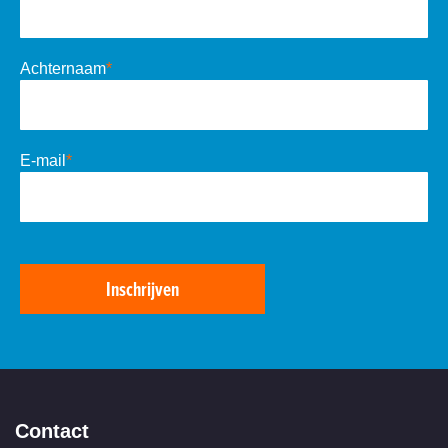
Achternaam
*
E-mail
*
Inschrijven
Contact