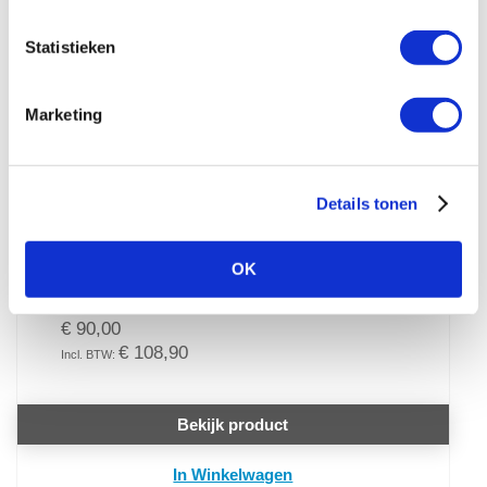
Statistieken
Marketing
Details tonen
Sato FX3-LX Wandmontageset
De wandmontageset bied een
ruimtebesparende oplossing voor het
OK
gebruik van de SATO ...
€ 90,00
€ 108,90
Bekijk product
In Winkelwagen