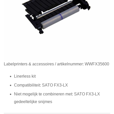
Diensten
Contact
&
Support
Ga
Labelprinters & accessoires
/ artikelnummer:
WWFX35600
naar
het
Linerless kit
begin
Compatibiliteit: SATO FX3-LX
van
de
Niet mogelijk te combineren met: SATO FX3-LX
afbeeldingen-
gedeeltelijke snijmes
gallerij