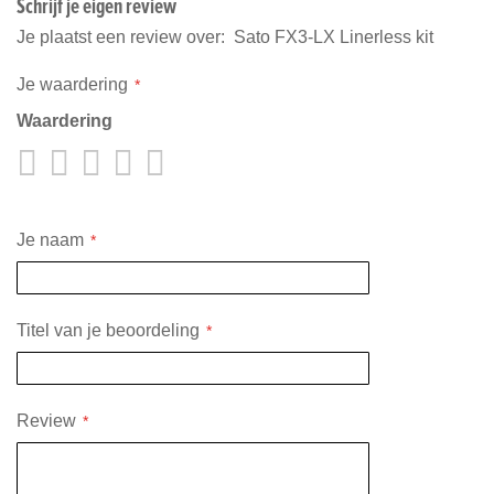
Schrijf je eigen review
Je plaatst een review over:
Sato FX3-LX Linerless kit
Je waardering
Waardering
1
2
3
4
5
star
stars
stars
stars
stars
Je naam
Titel van je beoordeling
Review