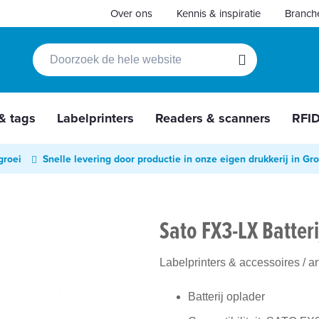
Over ons
Kennis & inspiratie
Branch
Zoek
Zoek
 & tags
Labelprinters
Readers & scanners
RFI
groei
Snelle levering door productie in onze eigen drukkerij in Gr
Sato FX3-LX Batter
Labelprinters & accessoires
/ a
Batterij oplader