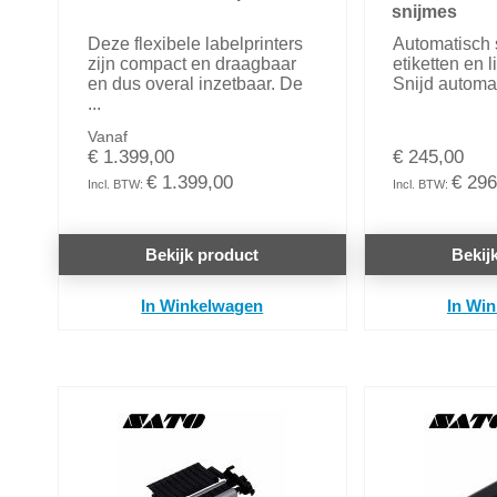
snijmes
Deze flexibele labelprinters
Automatisch 
zijn compact en draagbaar
etiketten en l
en dus overal inzetbaar. De
Snijd automati
...
Vanaf
€ 1.399,00
€ 245,00
€ 1.399,00
€ 296
Bekijk product
Bekij
In Winkelwagen
In Wi