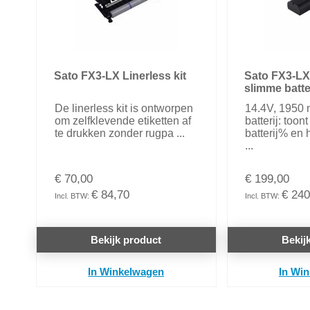
Sato FX3-LX Linerless kit
Sato FX3-LX
slimme batte
De linerless kit is ontworpen
14.4V, 1950
om zelfklevende etiketten af
batterij: toon
te drukken zonder rugpa ...
batterij% en 
...
€ 70,00
€ 199,00
€ 84,70
€ 240
Bekijk product
Bekij
In Winkelwagen
In Wi