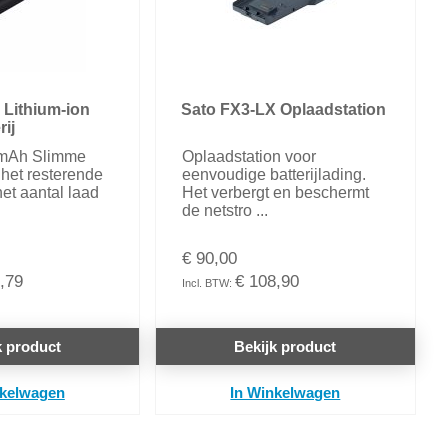
 Lithium-ion
Sato FX3-LX Oplaadstation
rij
 mAh Slimme
Oplaadstation voor
t het resterende
eenvoudige batterijlading.
het aantal laad
Het verbergt en beschermt
de netstro ...
€ 90,00
,79
€ 108,90
k product
Bekijk product
nkelwagen
In Winkelwagen