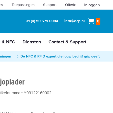
es
Toepassingen
Support
Offerte
Inloggen
Winkelw
+31 (0) 50 579 0084
info@dcp.nl
0
D & NFC
Diensten
Contact & Support
oningen
De NFC & RFID expert die jouw bedrijf grip geeft
ijoplader
rtikelnummer:
Y99122160002