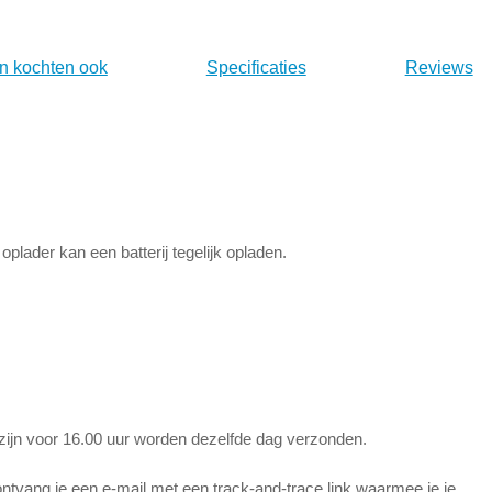
n kochten ook
Specificaties
Reviews
plader kan een batterij tegelijk opladen.
 zijn voor 16.00 uur worden dezelfde dag verzonden.
tvang je een e-mail met een track-and-trace link waarmee je je