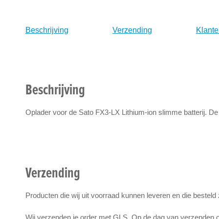
naar
het
Beschrijving
Verzending
Klante
begin
van
de
afbeeldingen-
gallerij
Beschrijving
Oplader voor de Sato FX3-LX Lithium-ion slimme batterij. De o
Verzending
Producten die wij uit voorraad kunnen leveren en die besteld
Wij verzenden je order met GLS. Op de dag van verzenden on