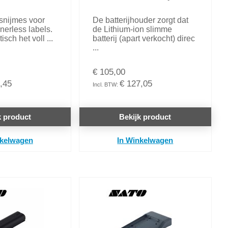
snijmes voor
De batterijhouder zorgt dat
inerless labels.
de Lithium-ion slimme
sch het voll ...
batterij (apart verkocht) direc
...
€ 105,00
,45
€ 127,05
k product
Bekijk product
nkelwagen
In Winkelwagen