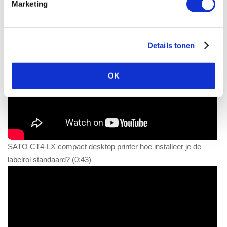
Marketing
Details tonen
OK
SATO CT4-LX compact desktop printer hoe installeer je de
labelrol standaard? (0:43)