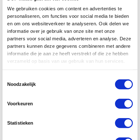
We gebruiken cookies om content en advertenties te
personaliseren, om functies voor social media te bieden
en om ons websiteverkeer te analyseren. Ook delen we
informatie over je gebruik van onze site met onze
partners voor social media, adverteren en analyse. Deze
SATO CT4-LX Labelhandleiding (0:48)
partners kunnen deze gegevens combineren met andere
informatie die je aan ze heeft verstrekt of die ze hebben
verzameld op basis van uw gebruik van hun services.
Toestemmingsselectie
Noodzakelijk
Voorkeuren
Statistieken
SATO CT4-LX compact desktop printer hoe reinig je de printer?
(0:54)