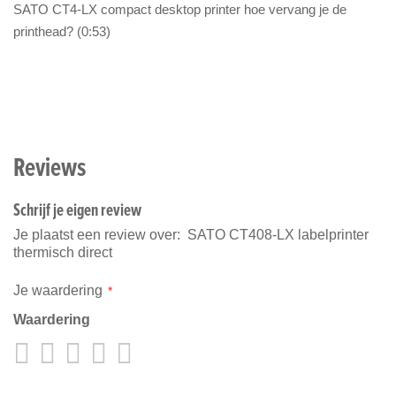
SATO CT4-LX compact desktop printer hoe vervang je de
printhead? (0:53)
Reviews
Schrijf je eigen review
Je plaatst een review over:
SATO CT408-LX labelprinter
thermisch direct
Je waardering
Waardering
1
2
3
4
5
star
stars
stars
stars
stars