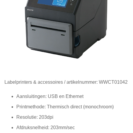
Diensten
Contact
&
Support
Ga
Labelprinters & accessoires
/ artikelnummer:
WWCT01042
naar
het
Aansluitingen: USB en Ethernet
begin
Printmethode: Thermisch direct (monochroom)
van
de
Resolutie: 203dpi
afbeeldingen-
gallerij
Afdruksnelheid: 203mm/sec