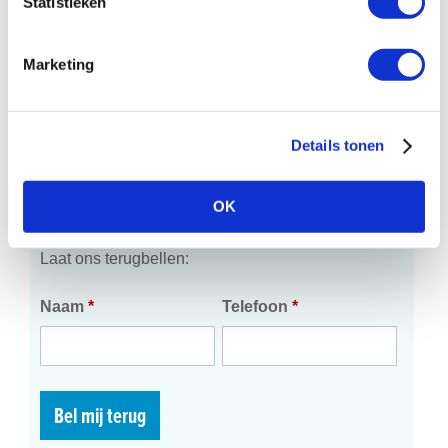
Statistieken
Review versturen
Marketing
Onze klanten beoordelen ons met een
Details tonen
Direct advies nodig?
OK
Heb je vragen?
Laat ons terugbellen:
Naam
*
Telefoon
*
Bel mij terug