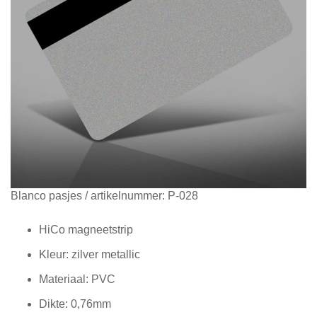
Diensten
Contact
&
Support
Ga
Blanco pasjes
/ artikelnummer:
P-028
naar
het
HiCo magneetstrip
begin
Kleur: zilver metallic
van
de
Materiaal: PVC
afbeeldingen-
gallerij
Dikte: 0,76mm