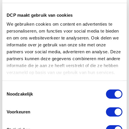
Waardering
DCP maakt gebruik van cookies
1
2
3
4
5
star
stars
stars
stars
stars
We gebruiken cookies om content en advertenties te
personaliseren, om functies voor social media te bieden
en om ons websiteverkeer te analyseren. Ook delen we
Je naam
informatie over je gebruik van onze site met onze
partners voor social media, adverteren en analyse. Deze
partners kunnen deze gegevens combineren met andere
Titel van je beoordeling
informatie die je aan ze heeft verstrekt of die ze hebben
verzameld op basis van uw gebruik van hun services.
Review
Toestemmingsselectie
Noodzakelijk
Voorkeuren