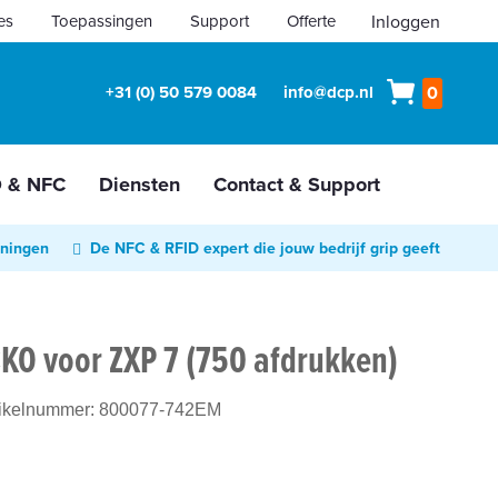
es
Toepassingen
Support
Offerte
Inloggen
Winkelw
+31 (0) 50 579 0084
info@dcp.nl
0
D & NFC
Diensten
Contact & Support
oningen
De NFC & RFID expert die jouw bedrijf grip geeft
CKO voor ZXP 7 (750 afdrukken)
tikelnummer:
800077-742EM