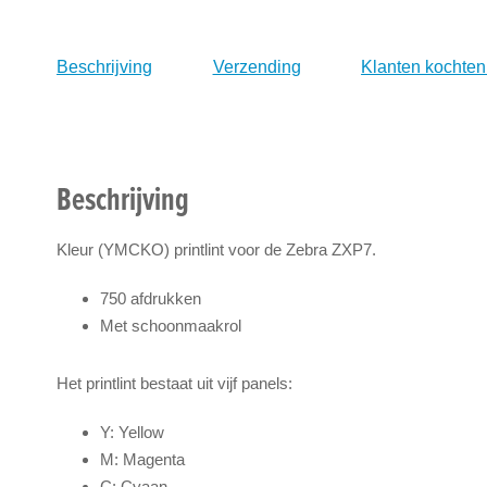
naar
het
Beschrijving
Verzending
Klanten kochten
begin
van
de
afbeeldingen-
gallerij
Beschrijving
Kleur (YMCKO) printlint voor de Zebra ZXP7.
750 afdrukken
Met schoonmaakrol
Het printlint bestaat uit vijf panels:
Y: Yellow
M: Magenta
C: Cyaan