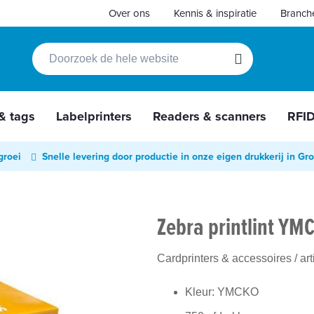
Over ons
Kennis & inspiratie
Branch
Zoek
Zoek
 & tags
Labelprinters
Readers & scanners
RFI
groei
Snelle levering door productie in onze eigen drukkerij in Gr
Zebra printlint YM
Cardprinters & accessoires
/ ar
Kleur: YMCKO