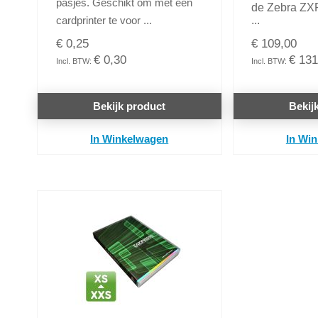
pasjes. Geschikt om met een
de Zebra ZXP
cardprinter te voor ...
...
€ 0,25
€ 109,00
€ 0,30
€ 131
Bekijk product
Bekij
In Winkelwagen
In Wi