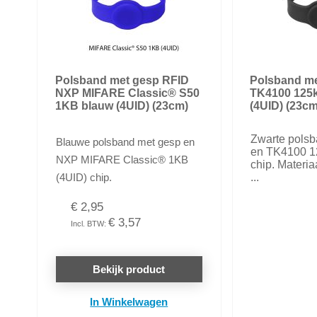
Polsband met gesp RFID
Polsband me
NXP MIFARE Classic® S50
TK4100 125k
1KB blauw (4UID) (23cm)
(4UID) (23cm
Zwarte pols
Blauwe polsband met gesp en
en TK4100 1
NXP MIFARE Classic® 1KB
chip. Materia
(4UID) chip.
...
€ 2,95
€ 3,57
Bekijk product
In Winkelwagen