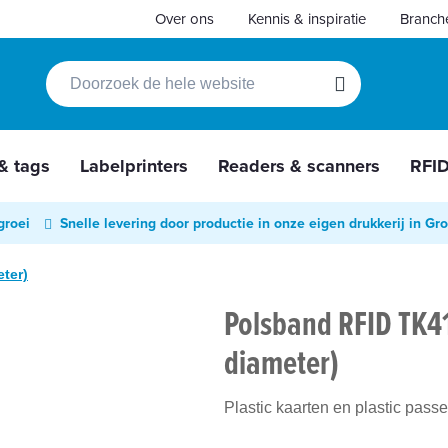
Over ons
Kennis & inspiratie
Branch
Zoek
Zoek
 & tags
Labelprinters
Readers & scanners
RFI
groei
Snelle levering door productie in onze eigen drukkerij in Gr
ter)
Polsband RFID TK
diameter)
Plastic kaarten en plastic pass