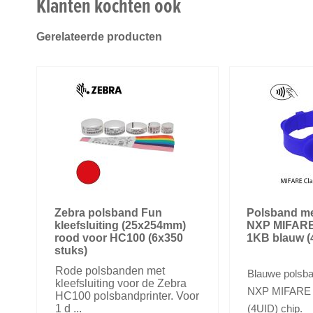
Klanten kochten ook
Gerelateerde producten
Zebra polsband Fun
Polsband me
kleefsluiting (25x254mm)
NXP MIFARE
rood voor HC100 (6x350
1KB blauw (
stuks)
Rode polsbanden met
Blauwe polsb
kleefsluiting voor de Zebra
NXP MIFARE 
HC100 polsbandprinter. Voor
1 d ...
(4UID) chip.