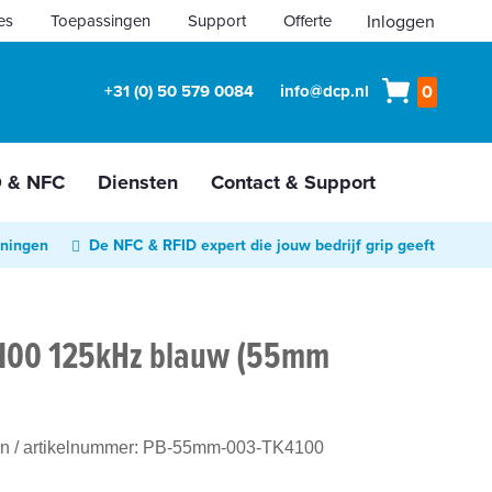
es
Toepassingen
Support
Offerte
Inloggen
Winkelw
+31 (0) 50 579 0084
info@dcp.nl
0
D & NFC
Diensten
Contact & Support
oningen
De NFC & RFID expert die jouw bedrijf grip geeft
4100 125kHz blauw (55mm
en
/ artikelnummer:
PB-55mm-003-TK4100