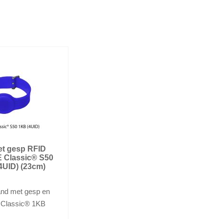
t gesp RFID
 Classic® S50
4UID) (23cm)
and met gesp en
Classic® 1KB