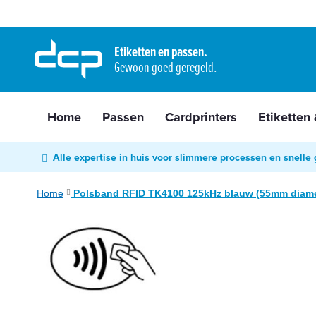
Home
Ga
Passen
naar
Etiketten en passen.
Cardprinters
Gewoon goed geregeld.
de
Etiketten
inhoud
&
tags
Home
Passen
Cardprinters
Etiketten
Labelprinters
Readers
Alle expertise in huis voor slimmere processen en snelle 
&
scanners
Home
Polsband RFID TK4100 125kHz blauw (55mm diame
RFID
Ga
&
naar
NFC
het
Diensten
einde
van
Contact
de
&
afbeeldingen-