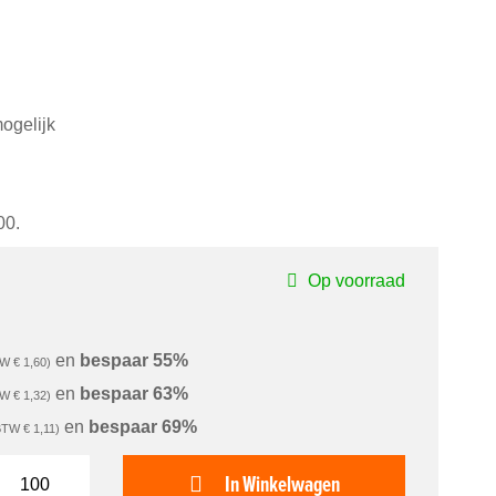
ogelijk
00.
Op voorraad
en
bespaar
55
%
€ 1,60
en
bespaar
63
%
€ 1,32
en
bespaar
69
%
€ 1,11
In Winkelwagen