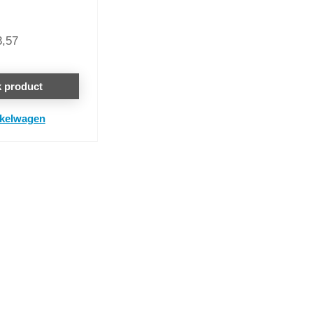
3,57
k product
nkelwagen