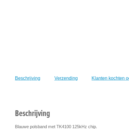
naar
het
begin
van
de
afbeeldingen-
gallerij
Beschrijving
Verzending
Klanten kochten o
Beschrijving
Blauwe polsband met TK4100 125kHz chip.