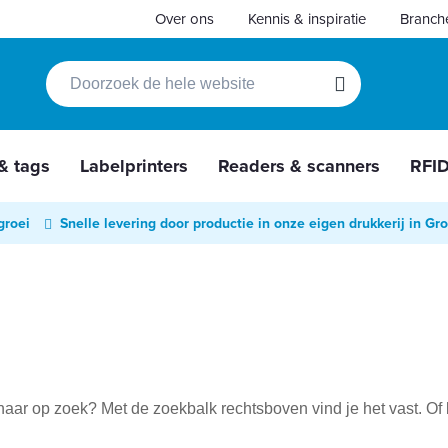
Over ons
Kennis & inspiratie
Branch
Zoek
Zoek
 & tags
Labelprinters
Readers & scanners
RFI
groei
Snelle levering door productie in onze eigen drukkerij in Gr
e naar op zoek? Met de zoekbalk rechtsboven vind je het vast.