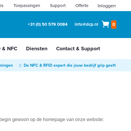
es
Toepassingen
Support
Offerte
Inloggen
Winkelw
+31 (0) 50 579 0084
info@dcp.nl
0
D & NFC
Diensten
Contact & Support
oningen
De NFC & RFID expert die jouw bedrijf grip geeft
 Of begin gewoon op de homepage van onze website: