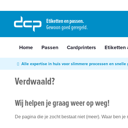
Home
Ga
Passen
naar
Etiketten en passen.
Cardprinters
Gewoon goed geregeld.
de
Etiketten
inhoud
&
tags
Home
Passen
Cardprinters
Etiketten
Labelprinters
Readers
Alle expertise in huis voor slimmere processen en snelle 
&
scanners
Verdwaald?
RFID
&
NFC
Wij helpen je graag weer op weg!
Diensten
Contact
De pagina die je zocht bestaat niet (meer). Waar ben j
&