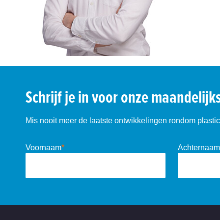
Schrijf je in voor onze maandelijk
Mis nooit meer de laatste ontwikkelingen rondom plastic 
Voornaam
*
Achternaam