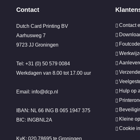
Contact
Klanten
Contact 
Dutch Card Printing BV
Download
Aarhusweg 7
Foutcode
9723 JJ Groningen
Werkwijz
Aanlever
Tel: +31 (0) 50 579 0084
Verzende
Werkdagen van 8.00 tot 17.00 uur
Veelgest
Hulp op 
Email: info@dcp.nl
Printero
Beveilig
IBAN: NL 66 ING B 065 1947 375
Kleine o
BIC: INGBNL2A
Cookie in
KvK: 020.78695 te Groningen