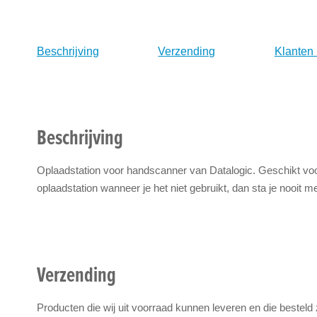
naar
het
begin
Beschrijving
Verzending
Klanten
van
de
afbeeldingen-
gallerij
Beschrijving
Oplaadstation voor handscanner van Datalogic. Geschikt voo
oplaadstation wanneer je het niet gebruikt, dan sta je nooit 
Verzending
Producten die wij uit voorraad kunnen leveren en die besteld