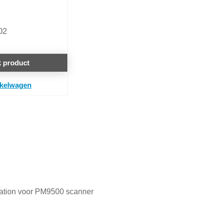
02
k product
nkelwagen
tation voor PM9500 scanner