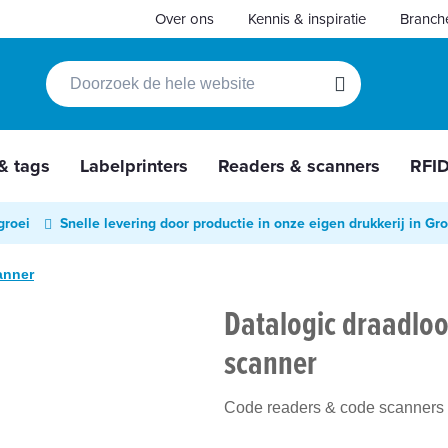
Over ons
Kennis & inspiratie
Branch
Zoek
Zoek
 & tags
Labelprinters
Readers & scanners
RFI
groei
Snelle levering door productie in onze eigen drukkerij in Gr
anner
Datalogic draadlo
scanner
Code readers & code scanners