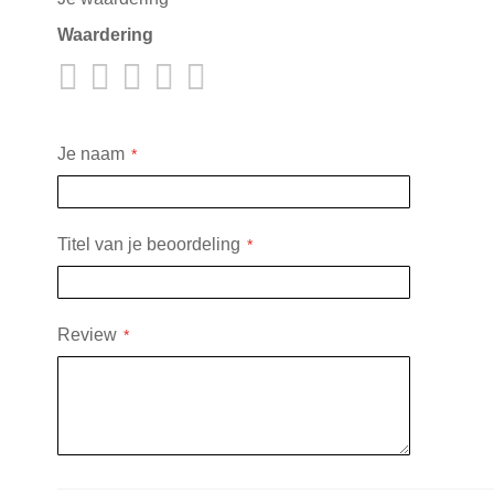
Waardering
1
2
3
4
5
star
stars
stars
stars
stars
Je naam
Titel van je beoordeling
Review