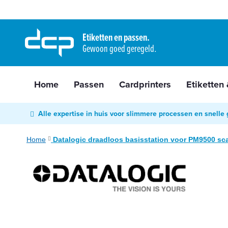
Home
Ga
Passen
naar
Etiketten en passen.
Cardprinters
Gewoon goed geregeld.
de
Etiketten
inhoud
&
tags
Home
Passen
Cardprinters
Etiketten
Labelprinters
Readers
Alle expertise in huis voor slimmere processen en snelle 
&
scanners
Home
Datalogic draadloos basisstation voor PM9500 sc
RFID
Ga
&
naar
NFC
het
Diensten
einde
van
Contact
de
&
afbeeldingen-