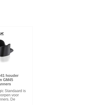
041 houder
en GM45
anners
ic Standaard is
worpen voor
nners. De