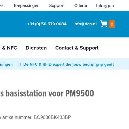
es
Toepassingen
Support
Offerte
Inloggen
Winkelw
+31 (0) 50 579 0084
info@dcp.nl
0
D & NFC
Diensten
Contact & Support
oningen
De NFC & RFID expert die jouw bedrijf grip geeft
os basisstation voor PM9500
/ artikelnummer:
BC9030BK433BP