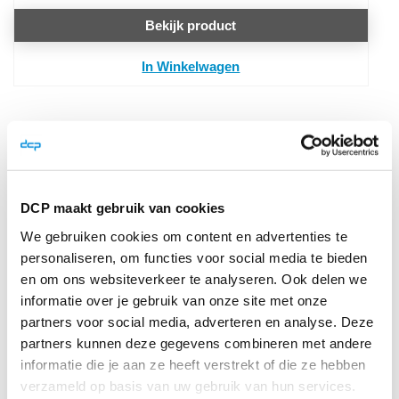
Bekijk product
In Winkelwagen
Reviews
DCP maakt gebruik van cookies
Schrijf je eigen review
We gebruiken cookies om content en advertenties te
personaliseren, om functies voor social media te bieden
Je plaatst een review over:
Datacard printlint zwart (1.500
en om ons websiteverkeer te analyseren. Ook delen we
afdrukken) en schoonmaakkit
informatie over je gebruik van onze site met onze
Je waardering
partners voor social media, adverteren en analyse. Deze
partners kunnen deze gegevens combineren met andere
Waardering
informatie die je aan ze heeft verstrekt of die ze hebben
1
2
3
4
5
verzameld op basis van uw gebruik van hun services.
star
stars
stars
stars
stars