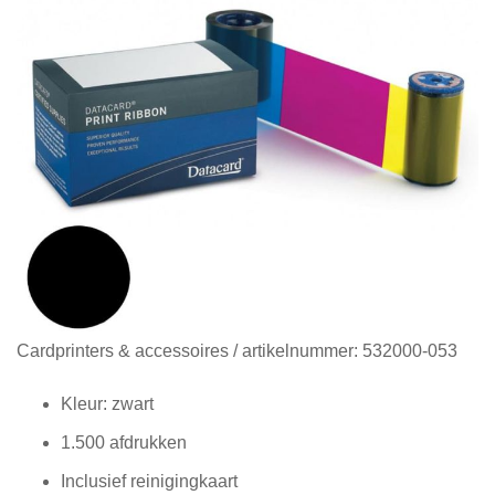
Diensten
Contact
&
Support
Ga
Cardprinters & accessoires
/ artikelnummer:
532000-053
naar
het
Kleur: zwart
begin
1.500 afdrukken
van
de
Inclusief reinigingkaart