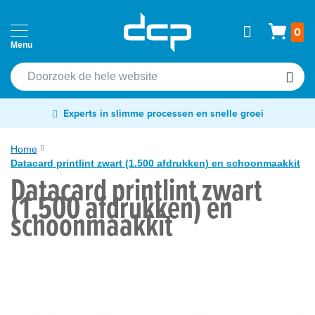
Ga
Home
Wink
0
naar
Passen
de
Cardprinters
inhoud
Etiketten
Experts in slimme processen en snelle groei
&
tags
Home
Datacard printlint zwart (1.500 afdrukken) en schoonmaakkit
Labelprinters
Datacard printlint zwart
Ga
(1.500 afdrukken) en
Readers
naar
schoonmaakkit
&
het
scanners
einde
van
RFID
de
&
afbeeldingen-
NFC
gallerij