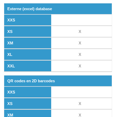
Externe (excel) database
X
X
X
X
QR codes en 2D barcodes
X
X