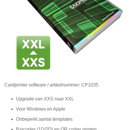
Diensten
Contact
&
Support
Ga
Cardprinter software
/ artikelnummer:
CP1035
naar
het
Upgrade van XXS naar XXL
begin
Voor Windows en Apple
van
de
Onbeperkt aantal templates
afbeeldingen-
gallerij
Barcodes (1D/2D) en QR codes printen