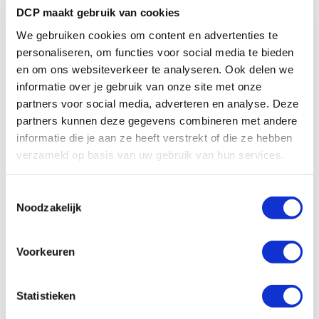
DCP maakt gebruik van cookies
Wij verzenden je order met GLS. Op de dag van verzenden
We gebruiken cookies om content en advertenties te
ontvang je een e-mail met een track-and-trace link waarmee je
personaliseren, om functies voor social media te bieden
je zending vanaf 8.00 uur 's ochtends kunt volgen. Zo weet je
en om ons websiteverkeer te analyseren. Ook delen we
precies waar jouw pakketje is.
informatie over je gebruik van onze site met onze
partners voor social media, adverteren en analyse. Deze
partners kunnen deze gegevens combineren met andere
informatie die je aan ze heeft verstrekt of die ze hebben
verzameld op basis van uw gebruik van hun services.
Specificaties
Toestemmingsselectie
Extra informatie
Noodzakelijk
Productwijzer (.pdf - NL)
Uitgebreide specificaties (.pdf - EN)
Voorkeuren
Statistieken