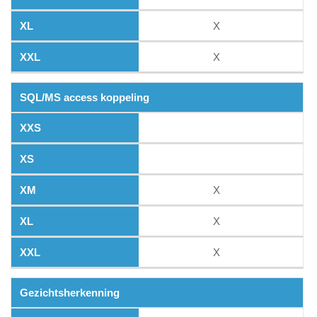
X
X
SQL/MS access koppeling
X
X
X
Gezichtsherkenning