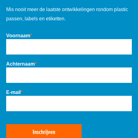
Mis nooit meer de laatste ontwikkelingen rondom plastic
passen, labels en etiketten.
Voornaam
*
Achternaam
*
E-mail
*
Inschrijven