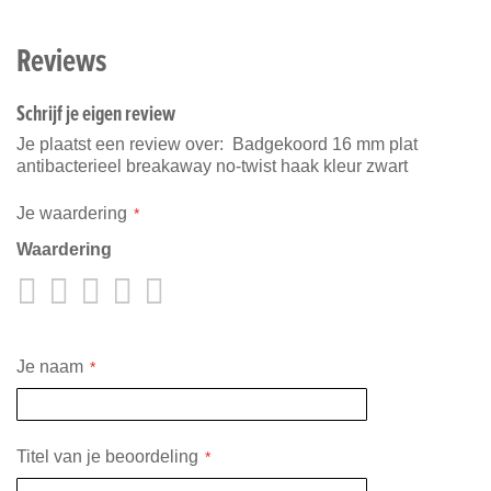
Reviews
Schrijf je eigen review
Je plaatst een review over:
Badgekoord 16 mm plat
antibacterieel breakaway no-twist haak kleur zwart
Je waardering
Waardering
1
2
3
4
5
star
stars
stars
stars
stars
Je naam
Titel van je beoordeling