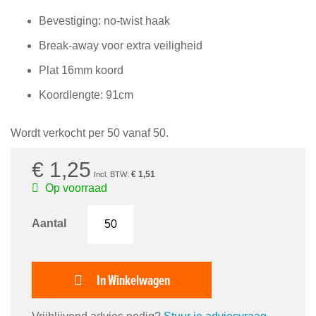
afbeeldingen-
Bevestiging: no-twist haak
gallerij
Break-away voor extra veiligheid
Plat 16mm koord
Koordlengte: 91cm
Wordt verkocht per 50 vanaf 50.
€ 1,25
€ 1,51
Op voorraad
Aantal
In Winkelwagen