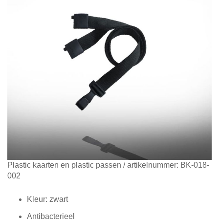
Diensten
Contact
&
Support
Ga
Plastic kaarten en plastic passen
/ artikelnummer:
BK-018-
naar
002
het
begin
Kleur: zwart
van
Antibacterieel
de