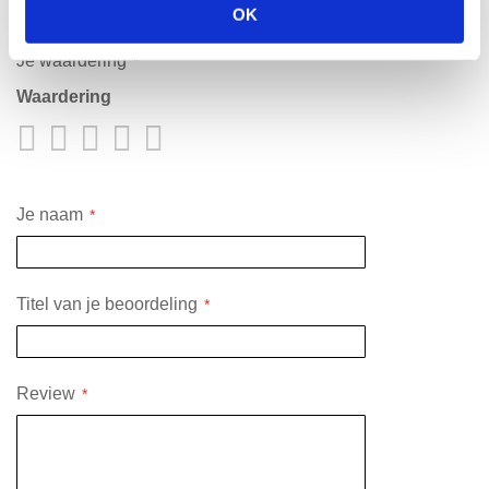
labels/rol) 12 rollen
OK
Je waardering
Waardering
1
2
3
4
5
star
stars
stars
stars
stars
Je naam
Titel van je beoordeling
Review