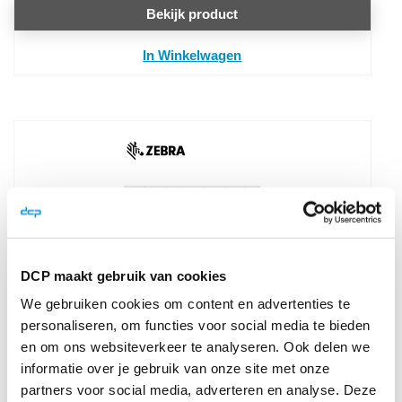
Bekijk product
In Winkelwagen
DCP maakt gebruik van cookies
We gebruiken cookies om content en advertenties te
Zebra Z-Perform 1000T 100x50mm voor
mid-range en high-end printers (2.820
personaliseren, om functies voor social media te bieden
labels/rol) 4 rollen
en om ons websiteverkeer te analyseren. Ook delen we
informatie over je gebruik van onze site met onze
Z-Perform 1000T
partners voor social media, adverteren en analyse. Deze