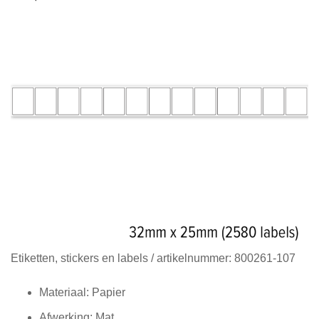
Diensten
Contact
&
Support
Ga
Etiketten, stickers en labels
/ artikelnummer:
800261-107
naar
het
Materiaal: Papier
begin
Afwerking: Mat