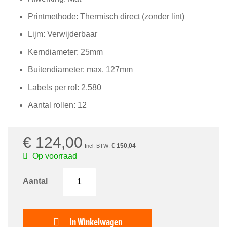
van
de
Printmethode: Thermisch direct (zonder lint)
afbeeldingen-
gallerij
Lijm: Verwijderbaar
Kerndiameter: 25mm
Buitendiameter: max. 127mm
Labels per rol: 2.580
Aantal rollen: 12
€ 124,00
€ 150,04
Op voorraad
Aantal
In Winkelwagen