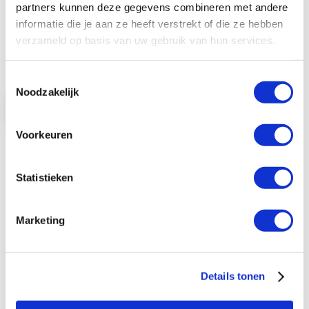
partners kunnen deze gegevens combineren met andere
Mat pa ...
informatie die je aan ze heeft verstrekt of die ze hebben
verzameld op basis van uw gebruik van hun services.
€ 72,00
€ 87,12
Toestemmingsselectie
Noodzakelijk
Bekijk product
Voorkeuren
In Winkelwagen
Statistieken
Marketing
Reviews
Schrijf je eigen review
Details tonen
Je plaatst een review over:
Zebra Z-Select 2000D
verwijderbaar 38x25mm voor desktop printer (2.580