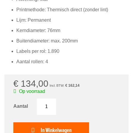
van
de
Printmethode: Thermisch direct (zonder lint)
afbeeldingen-
gallerij
Lijm: Permanent
Kerndiameter: 76mm
Buitendiameter: max. 200mm
Labels per rol: 1.890
Aantal rollen: 4
€ 134,00
€ 162,14
Op voorraad
Aantal
In Winkelwagen