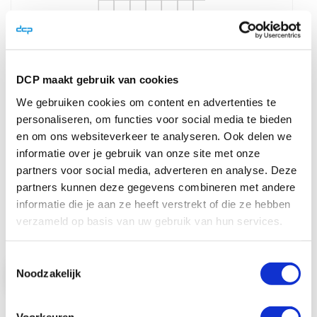
DCP maakt gebruik van cookies
Zebra Z-Select 2000D 100x50mm voor
We gebruiken cookies om content en advertenties te
desktop printer (1.300 labels/rol) 4 rollen
personaliseren, om functies voor social media te bieden
en om ons websiteverkeer te analyseren. Ook delen we
Z-Select™ 2000D
informatie over je gebruik van onze site met onze
partners voor social media, adverteren en analyse. Deze
Premium wit papi ...
partners kunnen deze gegevens combineren met andere
informatie die je aan ze heeft verstrekt of die ze hebben
€ 72,00
verzameld op basis van uw gebruik van hun services.
€ 87,12
Toestemmingsselectie
Noodzakelijk
Bekijk product
In Winkelwagen