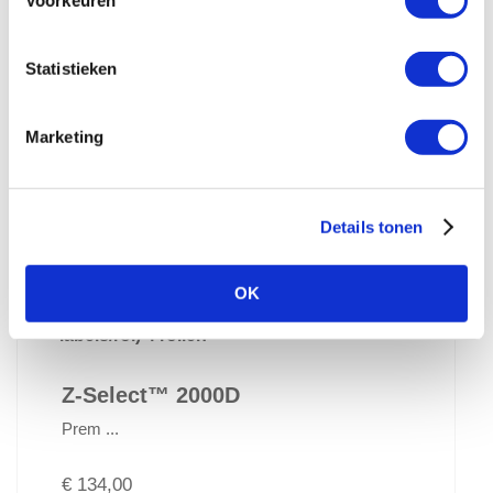
Voorkeuren
Statistieken
Marketing
Details tonen
OK
Zebra Z-Select 2000D 102x152mm voor
mid-range en high-end printers (950
labels/rol) 4 rollen
Z-Select™ 2000D
Prem ...
€ 134,00