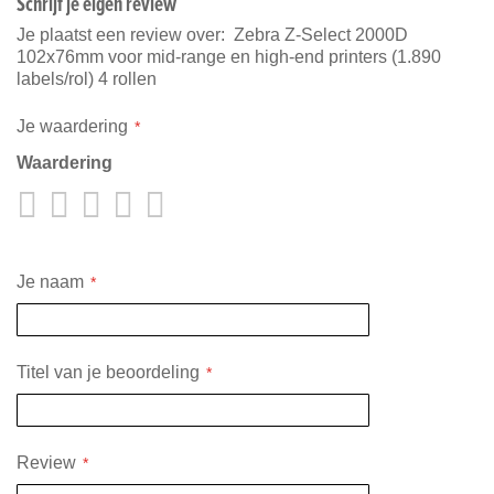
Schrijf je eigen review
Je plaatst een review over:
Zebra Z-Select 2000D
102x76mm voor mid-range en high-end printers (1.890
labels/rol) 4 rollen
Je waardering
Waardering
1
2
3
4
5
star
stars
stars
stars
stars
Je naam
Titel van je beoordeling
Review