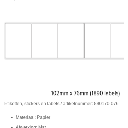
Diensten
Contact
&
Support
Ga
Etiketten, stickers en labels
/ artikelnummer:
880170-076
naar
het
Materiaal: Papier
begin
Afwerking: Mat