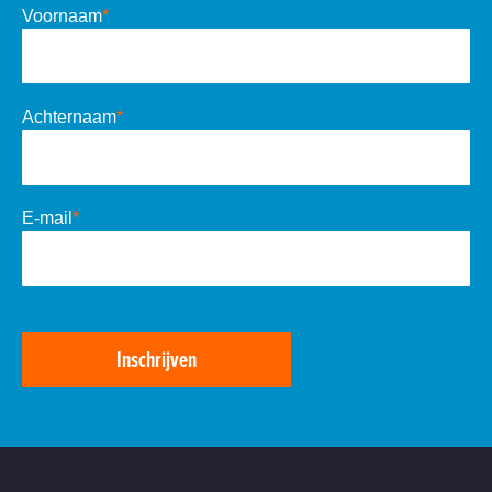
Voornaam
*
Achternaam
*
E-mail
*
Inschrijven