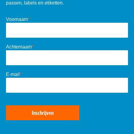
passen, labels en etiketten.
Voornaam
*
Achternaam
*
E-mail
*
Inschrijven