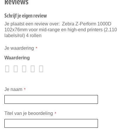
Reviews
Schrijf je eigen review
Je plaatst een review over:
Zebra Z-Perform 1000D
102x76mm voor mid-range en high-end printers (2.110
labels/rol) 4 rollen
Je waardering
Waardering
1
2
3
4
5
star
stars
stars
stars
stars
Je naam
Titel van je beoordeling