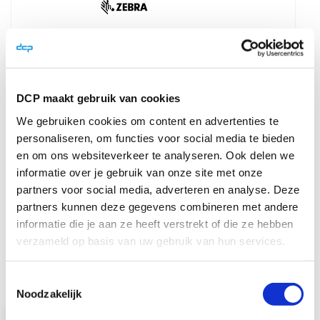
DCP maakt gebruik van cookies
We gebruiken cookies om content en advertenties te
Zebra Z-Perform 1000D 102x152mm voor
personaliseren, om functies voor social media te bieden
mid-range en high-end printers (950
en om ons websiteverkeer te analyseren. Ook delen we
labels/rol) 4 rollen
informatie over je gebruik van onze site met onze
partners voor social media, adverteren en analyse. Deze
Z-Perform™ 1000D
partners kunnen deze gegevens combineren met andere
Pap ...
informatie die je aan ze heeft verstrekt of die ze hebben
verzameld op basis van uw gebruik van hun services.
€ 90,00
€ 108,90
Toestemmingsselectie
Noodzakelijk
Bekijk product