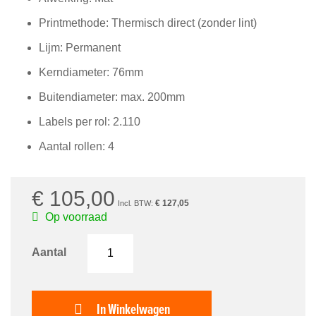
van
de
Printmethode: Thermisch direct (zonder lint)
afbeeldingen-
gallerij
Lijm: Permanent
Kerndiameter: 76mm
Buitendiameter: max. 200mm
Labels per rol: 2.110
Aantal rollen: 4
€ 105,00
€ 127,05
Op voorraad
Aantal
In Winkelwagen