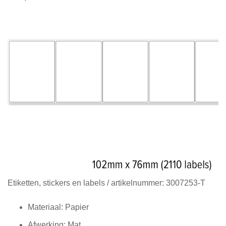
Diensten
Contact
&
Support
Ga
Etiketten, stickers en labels
/ artikelnummer:
3007253-T
naar
het
Materiaal: Papier
begin
Afwerking: Mat