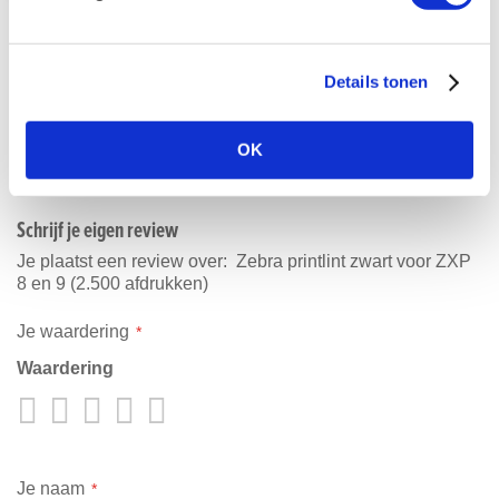
In Winkelwagen
Details tonen
OK
Reviews
Schrijf je eigen review
Je plaatst een review over:
Zebra printlint zwart voor ZXP
8 en 9 (2.500 afdrukken)
Je waardering
Waardering
1
2
3
4
5
star
stars
stars
stars
stars
Je naam