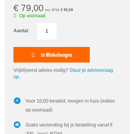
afbeeldingen-
€ 79,00
gallerij
€ 95,59
Op voorraad
Aantal
In Winkelwagen
Vrijblijvend advies nodig?
Stuur je adviesvraag
op
.
Voor 16:00 besteld, morgen in huis (indien
op voorraad)
Gratis verzending bij je bestelling vanaf €
200,- (excl. BTW)