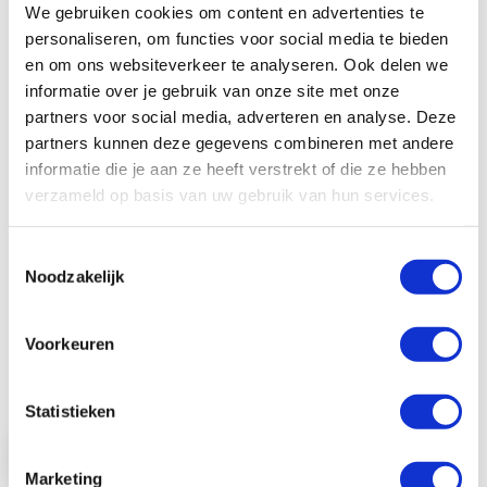
We gebruiken cookies om content en advertenties te
personaliseren, om functies voor social media te bieden
en om ons websiteverkeer te analyseren. Ook delen we
informatie over je gebruik van onze site met onze
partners voor social media, adverteren en analyse. Deze
partners kunnen deze gegevens combineren met andere
informatie die je aan ze heeft verstrekt of die ze hebben
verzameld op basis van uw gebruik van hun services.
Toestemmingsselectie
Zebra laminaat lint voorzijde "Safe" voor
ZXP 8 en 9 (625 afdrukken)
Noodzakelijk
Laminaat lint voor de Zebra ZXP8 en 9. 625
afdrukken Holografisch safe design ...
Voorkeuren
€ 95,00
€ 114,95
Statistieken
Bekijk product
Marketing