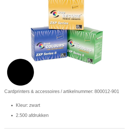
Diensten
Contact
&
Support
Ga
Cardprinters & accessoires
/ artikelnummer:
800012-901
naar
het
Kleur: zwart
begin
2.500 afdrukken
van
de