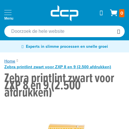
Ga
Home
Wink
0
naar
Passen
de
Cardprinters
inhoud
Etiketten
Experts in slimme processen en snelle groei
&
tags
Home
Zebra printlint zwart voor ZXP 8 en 9 (2.500 afdrukken)
Labelprinters
Zebra printlint zwart voor
Ga
ZXP 8 en 9 (2.500
Readers
naar
afdrukken)
&
het
scanners
einde
van
RFID
de
&
afbeeldingen-
NFC
gallerij