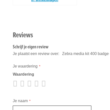
Reviews
Schrijf je eigen review
Je plaatst een review over:
Je waardering
Waardering
1
2
3
4
5
star
stars
stars
stars
stars
Je naam