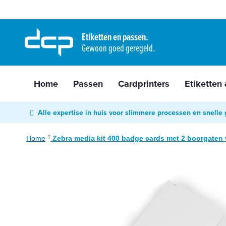
Home
Ga
Passen
naar
Etiketten en passen.
Cardprinters
Gewoon goed geregeld.
de
Etiketten
inhoud
&
tags
Home
Passen
Cardprinters
Etiketten
Labelprinters
Readers
Alle expertise in huis voor slimmere processen en snelle 
&
scanners
Home
Zebra media kit 400 badge cards met 2 boorgaten
RFID
Ga
&
naar
NFC
het
Diensten
einde
van
Contact
de
&
afbeeldingen-