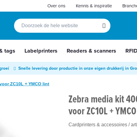
Over ons
Kennis & inspiratie
Branch
Zoek
Zoek
 & tags
Labelprinters
Readers & scanners
RFI
groei
Snelle levering door productie in onze eigen drukkerij in Gr
 voor ZC10L + YMCO lint
Zebra media kit 4
voor ZC10L + YMCO 
Cardprinters & accessoires
/ ar