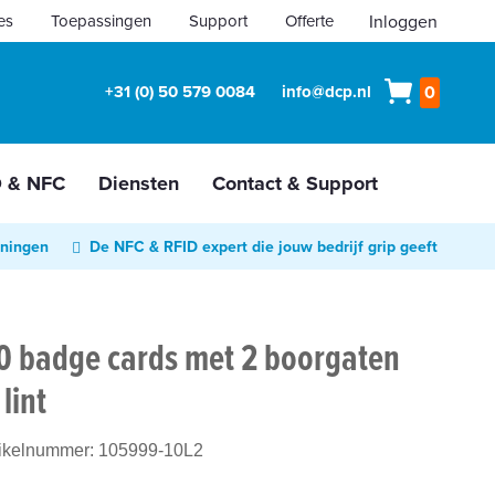
es
Toepassingen
Support
Offerte
Inloggen
Winkelw
+31 (0) 50 579 0084
info@dcp.nl
0
D & NFC
Diensten
Contact & Support
oningen
De NFC & RFID expert die jouw bedrijf grip geeft
00 badge cards met 2 boorgaten
lint
tikelnummer:
105999-10L2