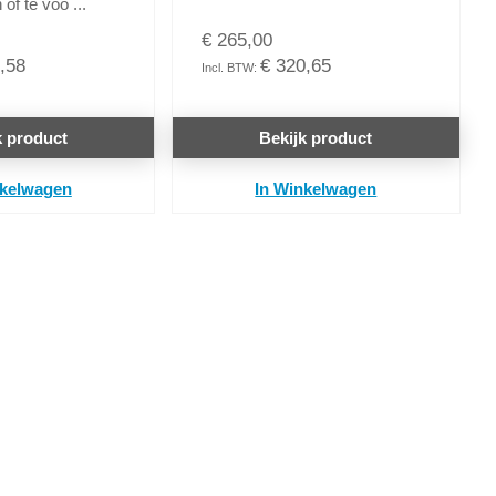
of te voo ...
€ 265,00
,58
€ 320,65
k product
Bekijk product
nkelwagen
In Winkelwagen