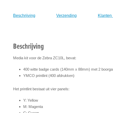
naar
het
Beschrijving
Verzending
Klanten
begin
van
de
afbeeldingen-
gallerij
Beschrijving
Media kit voor de Zebra ZC10L, bevat:
400 witte badge cards (140mm x 88mm) met 2 boorga
YMCO printlint (400 afdrukken)
Het printlint bestaat uit vier panels:
Y: Yellow
M: Magenta
C: Cyaan