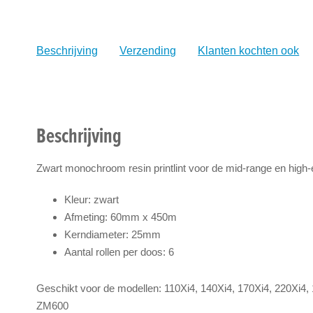
naar
het
begin
Beschrijving
Verzending
Klanten kochten ook
van
de
afbeeldingen-
gallerij
Beschrijving
Zwart monochroom resin printlint voor de mid-range en high-e
Kleur: zwart
Afmeting: 60mm x 450m
Kerndiameter: 25mm
Aantal rollen per doos: 6
Geschikt voor de modellen: 110Xi4, 140Xi4, 170Xi4, 220Xi
ZM600