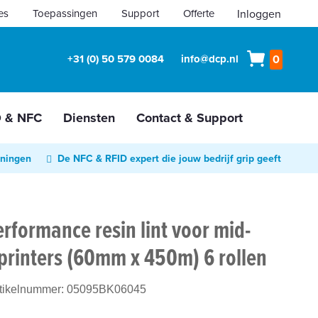
es
Toepassingen
Support
Offerte
Inloggen
Winkelw
+31 (0) 50 579 0084
info@dcp.nl
0
D & NFC
Diensten
Contact & Support
oningen
De NFC & RFID expert die jouw bedrijf grip geeft
rformance resin lint voor mid-
printers (60mm x 450m) 6 rollen
rtikelnummer:
05095BK06045