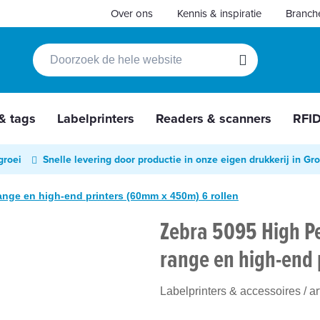
Over ons
Kennis & inspiratie
Branch
Zoek
Zoek
 & tags
Labelprinters
Readers & scanners
RFI
groei
Snelle levering door productie in onze eigen drukkerij in Gr
ange en high-end printers (60mm x 450m) 6 rollen
Zebra 5095 High Pe
range en high-end 
Labelprinters & accessoires
/ a