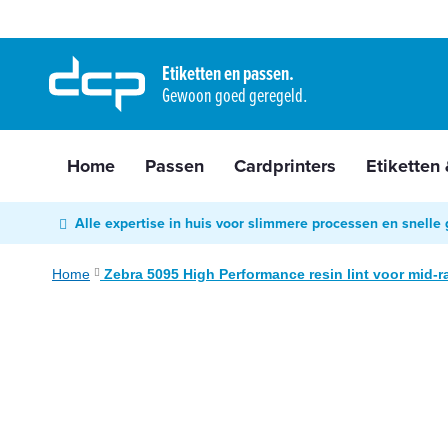
Home
Ga
Passen
naar
Etiketten en passen.
Cardprinters
Gewoon goed geregeld.
de
Etiketten
inhoud
&
tags
Home
Passen
Cardprinters
Etiketten
Labelprinters
Readers
Alle expertise in huis voor slimmere processen en snelle 
&
scanners
Home
Zebra 5095 High Performance resin lint voor mid-r
RFID
Ga
&
naar
NFC
het
Diensten
einde
van
Contact
de
&
afbeeldingen-