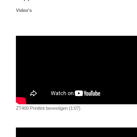
Video's
ZT400 Printlint bevestigen (1:07)