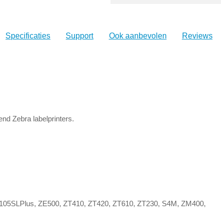
Specificaties
Support
Ook aanbevolen
Reviews
nd Zebra labelprinters.
4, 105SLPlus, ZE500, ZT410, ZT420, ZT610, ZT230, S4M, ZM400,