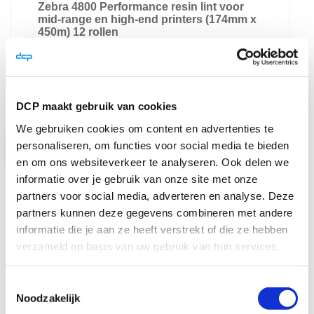
Zebra 4800 Performance resin lint voor
mid-range en high-end printers (174mm x
450m) 12 rollen
Zwart monochroom resin printlint voor de
mid-range en high-end Zebra labelprinters ...
€ 702,00
€ 849,42
DCP maakt gebruik van cookies
We gebruiken cookies om content en advertenties te
personaliseren, om functies voor social media te bieden
Bekijk product
en om ons websiteverkeer te analyseren. Ook delen we
informatie over je gebruik van onze site met onze
In Winkelwagen
partners voor social media, adverteren en analyse. Deze
partners kunnen deze gegevens combineren met andere
informatie die je aan ze heeft verstrekt of die ze hebben
verzameld op basis van uw gebruik van hun services.
Toestemmingsselectie
Noodzakelijk