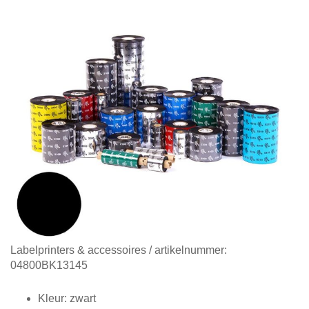
Diensten
Contact
&
Support
Ga
Labelprinters & accessoires
/ artikelnummer:
naar
04800BK13145
het
begin
Kleur: zwart