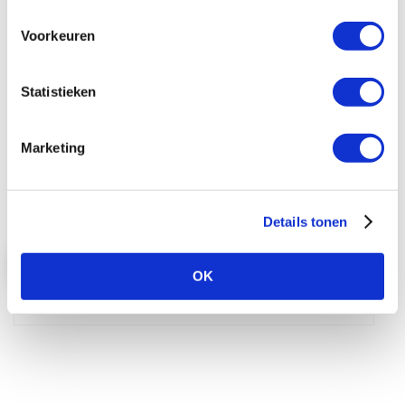
Voorkeuren
Zebra 4800 Performance resin lint voor
Statistieken
mid-range en high-end printers (220mm x
450m) 12 rollen
Zwart monochroom resin printlint voor de
Marketing
mid-range en high-end Zebra labelprinters ...
€ 888,00
€ 1.074,48
Details tonen
Bekijk product
OK
In Winkelwagen