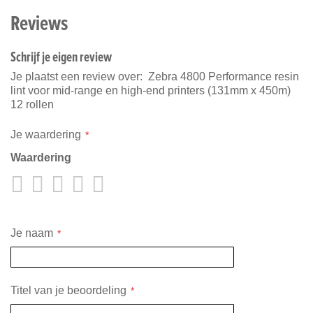
Reviews
Schrijf je eigen review
Je plaatst een review over:
Zebra 4800 Performance resin
lint voor mid-range en high-end printers (131mm x 450m)
12 rollen
Je waardering
Waardering
1
2
3
4
5
star
stars
stars
stars
stars
Je naam
Titel van je beoordeling