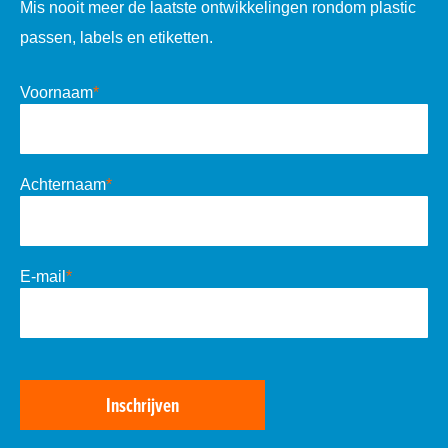
Mis nooit meer de laatste ontwikkelingen rondom plastic
passen, labels en etiketten.
Voornaam
*
Achternaam
*
E-mail
*
Inschrijven