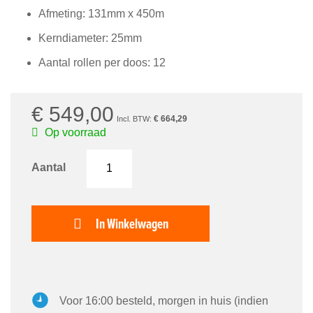
van
Afmeting: 131mm x 450m
de
afbeeldingen-
Kerndiameter: 25mm
gallerij
Aantal rollen per doos: 12
€ 549,00
€ 664,29
Op voorraad
Aantal
In Winkelwagen
Voor 16:00 besteld, morgen in huis (indien