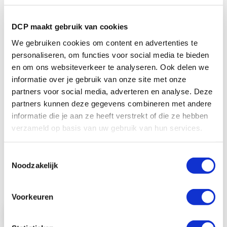
DCP maakt gebruik van cookies
We gebruiken cookies om content en advertenties te
personaliseren, om functies voor social media te bieden
en om ons websiteverkeer te analyseren. Ook delen we
informatie over je gebruik van onze site met onze
partners voor social media, adverteren en analyse. Deze
Zebra 2100 High Performance wax lint
partners kunnen deze gegevens combineren met andere
voor mid-range en high-end printers
(106mm x 450m) 12 rollen
informatie die je aan ze heeft verstrekt of die ze hebben
verzameld op basis van uw gebruik van hun services.
Zwart monochroom wax printlint voor de
mid-range en high-end Zebra labelprinters.
...
Toestemmingsselectie
Noodzakelijk
€ 170,00
€ 205,70
Voorkeuren
Bekijk product