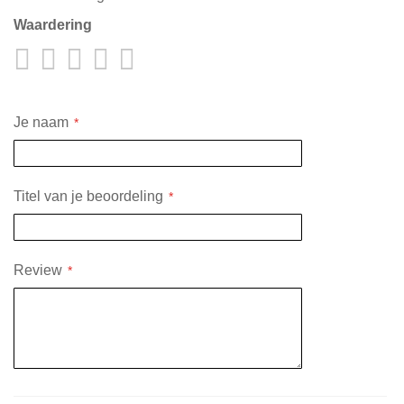
Waardering
1
2
3
4
5
star
stars
stars
stars
stars
Je naam
Titel van je beoordeling
Review