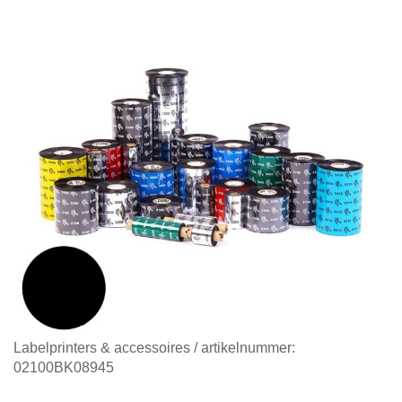
Diensten
Contact
&
Support
Ga
Labelprinters & accessoires
/ artikelnummer:
naar
02100BK08945
het