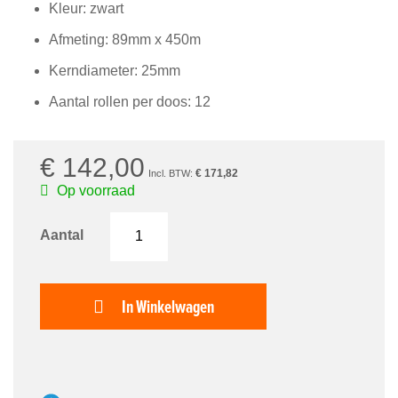
begin
Kleur: zwart
van
Afmeting: 89mm x 450m
de
afbeeldingen-
Kerndiameter: 25mm
gallerij
Aantal rollen per doos: 12
€ 142,00
€ 171,82
Op voorraad
Aantal
In Winkelwagen