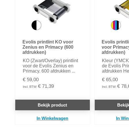
Evolis printlint KO voor
Evolis print
Zenius en Primacy (600
voor Primac
afdrukken)
afdrukken)
KO (Zwart/Overlay) printlint
Kleur (YMCKO
voor de Evolis Zenius en
de Evolis Pr
Primacy. 600 afdrukken ...
afdrukken Het 
€ 59,00
€ 65,00
€ 71,39
€ 78,
Bekijk product
Bekij
In Winkelwagen
In Wi