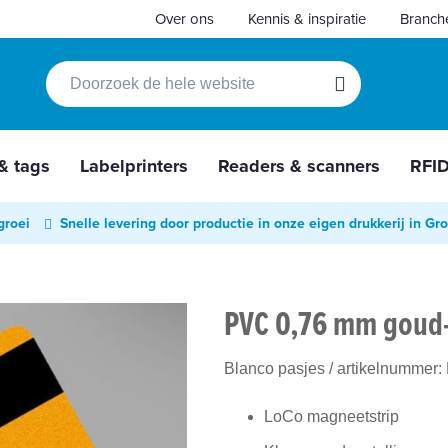
Over ons
Kennis & inspiratie
Branch
Zoek
Zoek
 & tags
Labelprinters
Readers & scanners
RFI
groei
Snelle levering door productie in onze eigen drukkerij in Gr
PVC 0,76 mm goud
Blanco pasjes
/ artikelnummer:
LoCo magneetstrip