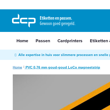
Home
Ga
Passen
naar
Etiketten en passen.
Cardprinters
Gewoon goed geregeld.
de
Etiketten
inhoud
&
tags
Home
Passen
Cardprinters
Etiketten
Labelprinters
Readers
Alle expertise in huis voor slimmere processen en snelle 
&
scanners
Home
PVC 0,76 mm goud-goud LoCo magneetstrip
RFID
Ga
&
naar
NFC
het
Diensten
einde
van
Contact
de
&
afbeeldingen-