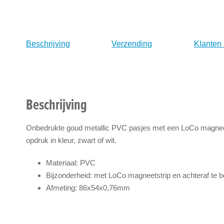
naar
het
begin
van
Beschrijving
Verzending
Klanten
de
afbeeldingen-
gallerij
Beschrijving
Onbedrukte goud metallic PVC pasjes met een LoCo magneets
opdruk in kleur, zwart of wit.
Materiaal: PVC
Bijzonderheid: met LoCo magneetstrip en achteraf te 
Afmeting: 86x54x0,76mm