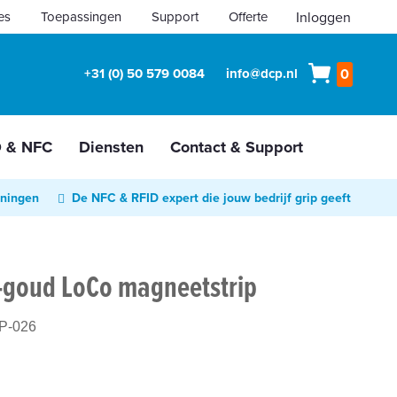
es
Toepassingen
Support
Offerte
Inloggen
Winkelw
+31 (0) 50 579 0084
info@dcp.nl
0
D & NFC
Diensten
Contact & Support
oningen
De NFC & RFID expert die jouw bedrijf grip geeft
-goud LoCo magneetstrip
P-026