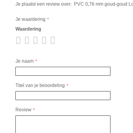
Je plaatst een review over:
PVC 0,76 mm goud-goud Lo
Je waardering
Waardering
1
2
3
4
5
star
stars
stars
stars
stars
Je naam
Titel van je beoordeling
Review