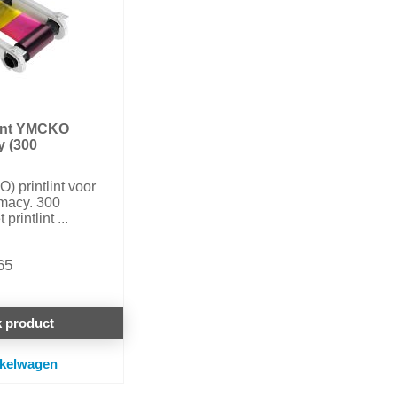
lint YMCKO
y (300
) printlint voor
imacy. 300
printlint ...
65
k product
nkelwagen