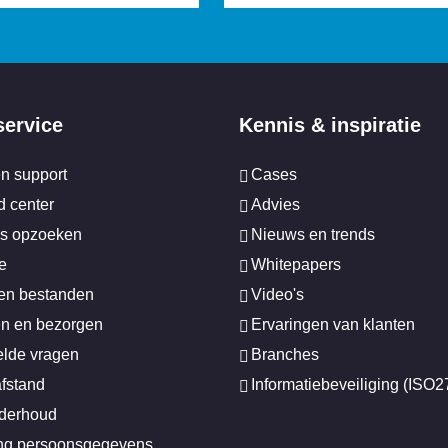
service
Kennis & inspiratie
en support
Cases
 center
Advies
s opzoeken
Nieuws en trends
e
Whitepapers
en bestanden
Video's
n en bezorgen
Ervaringen van klanten
elde vragen
Branches
afstand
Informatiebeveiliging (ISO
nderhoud
ing persoonsgegevens