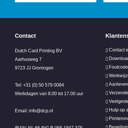
Contact
Klanten
Contact 
Dutch Card Printing BV
Download
Aarhusweg 7
Foutcode
9723 JJ Groningen
Werkwijz
Aanlever
Tel: +31 (0) 50 579 0084
Verzende
Werkdagen van 8.00 tot 17.00 uur
Veelgest
Hulp op 
Email: info@dcp.nl
Printero
Beveilig
IBAN: NL 66 ING B 065 1947 375