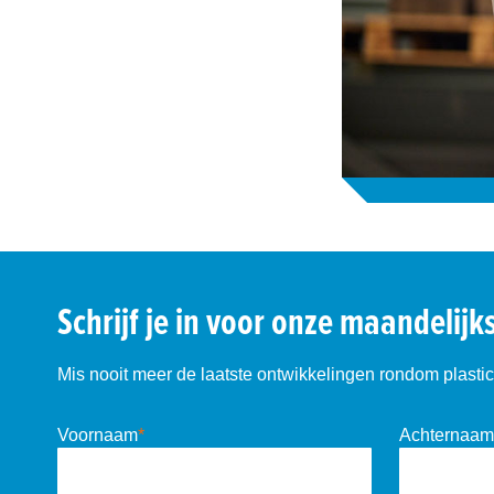
Schrijf je in voor onze maandelijk
Mis nooit meer de laatste ontwikkelingen rondom plastic 
Voornaam
*
Achternaam