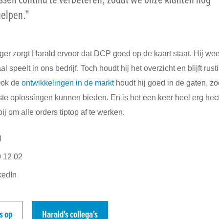
helpen."
er zorgt Harald ervoor dat DCP goed op de kaart staat. Hij wee
l speelt in ons bedrijf. Toch houdt hij het overzicht en blijft rust
Ook de
ontwikkelingen in de markt
houdt hij goed in de gaten, z
este oplossingen kunnen bieden. En is het een keer heel erg he
ij om alle orders tiptop af te werken.
l
0 12 02
kedIn
ts op
Harald's collega's