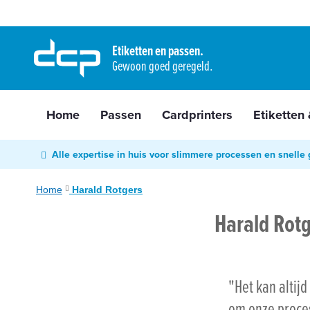
Home
Ga
Passen
naar
Etiketten en passen.
Cardprinters
Gewoon goed geregeld.
de
Etiketten
inhoud
&
tags
Home
Passen
Cardprinters
Etiketten
Labelprinters
Readers
Alle expertise in huis voor slimmere processen en snelle 
&
scanners
Home
Harald Rotgers
RFID
Harald Rot
&
NFC
Diensten
"Het kan altijd
Contact
&
om onze proces