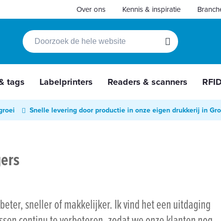
Over ons
Kennis & inspiratie
Branch
Zoek
Zoek
 & tags
Labelprinters
Readers & scanners
RFI
groei
Snelle levering door productie in onze eigen drukkerij in Gr
gers
 beter, sneller of makkelijker. Ik vind het een uitdaging
sen continu te verbeteren, zodat we onze klanten nog