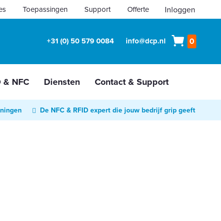
es
Toepassingen
Support
Offerte
Inloggen
Winkelw
+31 (0) 50 579 0084
info@dcp.nl
0
D & NFC
Diensten
Contact & Support
oningen
De NFC & RFID expert die jouw bedrijf grip geeft