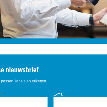
se nieuwsbrief
passen, labels en etiketten.
*
E-mail
*