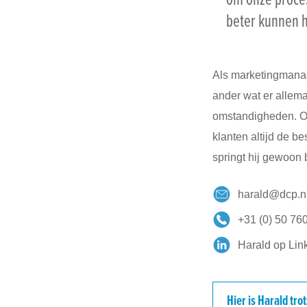
Support
beter kunnen 
Als marketingmanag
ander wat er allemaa
omstandigheden. 
klanten altijd de b
springt hij gewoon b
harald@dcp.n
+31 (0) 50 76
Harald op Lin
Hier is Harald tro