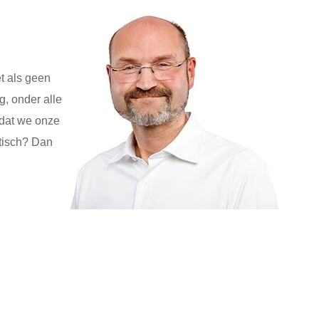
t als geen
ig, onder alle
odat we onze
ctisch? Dan