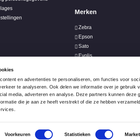
plages
Merken
stellingen
Zebra
Epson
Sato
Evolis
TopDutch Labels
ookies
Diamondlabels
ontent en advertenties te personaliseren, om functies voor soci
NiceLabel
erkeer te analyseren. Ook delen we informatie over je gebruik v
cial media, adverteren en analyse. Deze partners kunnen deze
rmatie die je aan ze heeft verstrekt of die ze hebben verzamel
rvices.
Voorkeuren
Statistieken
Market