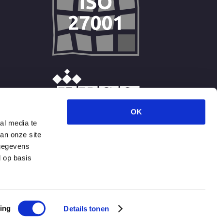
OK
al media te
an onze site
 gegevens
d op basis
Copyright © 2026 DCP
-
ing
Details tonen
sitemap
-
privacy