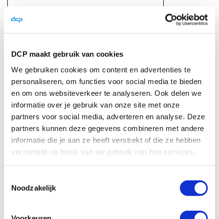
DCP maakt gebruik van cookies
We gebruiken cookies om content en advertenties te
Review versturen
personaliseren, om functies voor social media te bieden
en om ons websiteverkeer te analyseren. Ook delen we
informatie over je gebruik van onze site met onze
Onze klanten beoordelen ons met een
partners voor social media, adverteren en analyse. Deze
partners kunnen deze gegevens combineren met andere
informatie die je aan ze heeft verstrekt of die ze hebben
Direct advies nodig?
verzameld op basis van uw gebruik van hun services.
Heb je vragen?
Toestemmingsselectie
Laat ons terugbellen:
Noodzakelijk
Naam
*
Telefoon
*
Voorkeuren