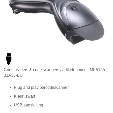
Diensten
Contact
&
Support
Ga
Code readers & code scanners
/ artikelnummer:
MK5145-
naar
31A38-EU
het
begin
Plug and play barcodescanner
van
Kleur: zwart
de
afbeeldingen-
USB aansluiting
gallerij