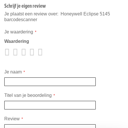
Schrijf je eigen review
Je plaatst een review over:
Honeywell Eclipse 5145
barcodescanner
Je waardering
Waardering
1
2
3
4
5
star
stars
stars
stars
stars
Je naam
Titel van je beoordeling
Review