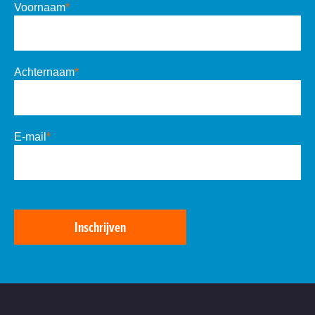
Voornaam
*
Achternaam
*
E-mail
*
Inschrijven