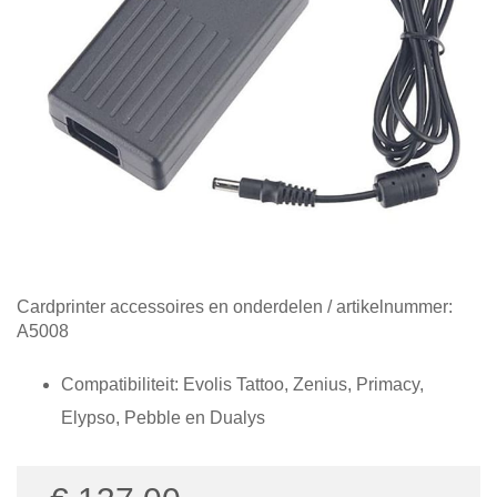
Diensten
Contact
&
Support
Ga
Cardprinter accessoires en onderdelen
/ artikelnummer:
naar
A5008
het
begin
Compatibiliteit: Evolis Tattoo, Zenius, Primacy,
van
Elypso, Pebble en Dualys
de
afbeeldingen-
gallerij