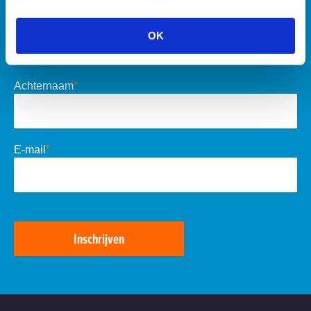
Voornaam
*
OK
Achternaam
*
E-mail
*
Inschrijven