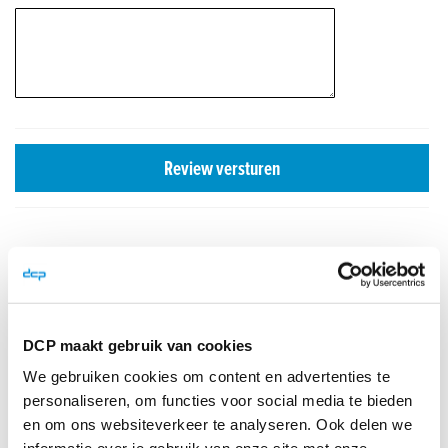
Review versturen
Onze klanten beoordelen ons met een
Direct advies nodig?
DCP maakt gebruik van cookies
Heb je vragen?
We gebruiken cookies om content en advertenties te
Laat ons terugbellen:
personaliseren, om functies voor social media te bieden
en om ons websiteverkeer te analyseren. Ook delen we
Naam
*
Telefoon
*