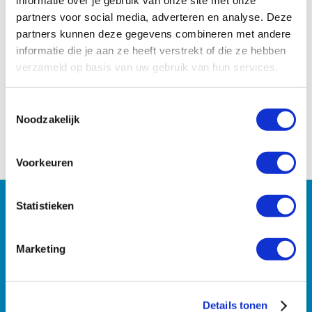
informatie over je gebruik van onze site met onze
partners voor social media, adverteren en analyse. Deze
partners kunnen deze gegevens combineren met andere
informatie die je aan ze heeft verstrekt of die ze hebben
verzameld op basis van uw gebruik van hun services.
Bel mij terug
Toestemmingsselectie
Noodzakelijk
Voorkeuren
Statistieken
Schrijf je in voor onze
maandelijkse nieuwsbrief
Marketing
Mis nooit meer de laatste ontwikkelingen rondom plastic
passen, labels en etiketten.
Details tonen