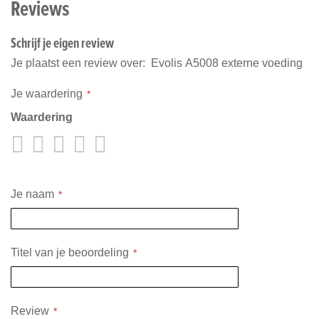
Reviews
Schrijf je eigen review
Je plaatst een review over:
Evolis A5008 externe voeding
Je waardering
Waardering
1
2
3
4
5
star
stars
stars
stars
stars
Je naam
Titel van je beoordeling
Review