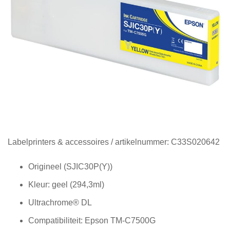
Diensten
Contact
&
Support
Ga
Labelprinters & accessoires
/ artikelnummer:
C33S020642
naar
het
Origineel (SJIC30P(Y))
begin
Kleur: geel (294,3ml)
van
de
Ultrachrome® DL
afbeeldingen-
gallerij
Compatibiliteit: Epson TM-C7500G