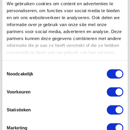
We gebruiken cookies om content en advertenties te
In Winkelwagen
personaliseren, om functies voor social media te bieden
en om ons websiteverkeer te analyseren. Ook delen we
informatie over je gebruik van onze site met onze
partners voor social media, adverteren en analyse. Deze
partners kunnen deze gegevens combineren met andere
Reviews
informatie die je aan ze heeft verstrekt of die ze hebben
verzameld op basis van uw gebruik van hun services.
Schrijf je eigen review
Toestemmingsselectie
Je plaatst een review over:
Epson TM-C7500G cartridge
Noodzakelijk
geel 294,3ml SJIC30P(Y)
Je waardering
Voorkeuren
Waardering
1
2
3
4
5
Statistieken
star
stars
stars
stars
stars
Je naam
Marketing