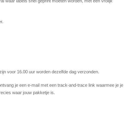
ral waar labels snel geprint moeten worden, met een vrolijk
r.
 zijn voor 16.00 uur worden dezelfde dag verzonden.
tvang je een e-mail met een track-and-trace link waarmee je je
recies waar jouw pakketje is.