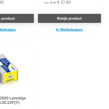
83
€ 27,83
k product
Bekijk product
nkelwagen
In Winkelwagen
500 cartridge
 SJIC22P(Y)