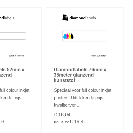
els 52mm x
Diamondlabels 76mm x
nzend
35meter glanzend
kunststof
ull colour inkjet
Speciaal voor full colour inkjet
ekende prijs-
printers. Uitstekende prijs-
kwaliteitver ...
€ 16,04
03
€ 19,41