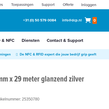
es
Toepassingen
Support
Offerte
Inloggen
Winkelw
+31 (0) 50 579 0084
info@dcp.nl
0
D & NFC
Diensten
Contact & Support
oningen
De NFC & RFID expert die jouw bedrijf grip geeft
m x 29 meter glanzend zilver
tikelnummer:
25350780