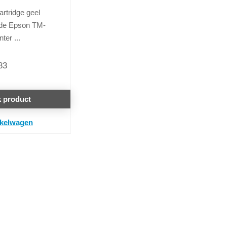
artridge geel
 de Epson TM-
ter ...
83
k product
nkelwagen