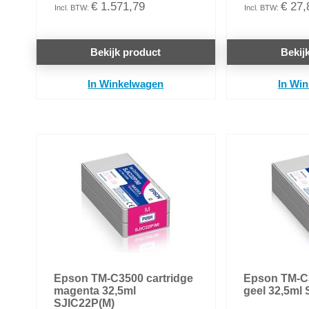
€ 1.571,79
€ 27,
Bekijk product
Bekij
In Winkelwagen
In Wi
Epson TM-C3500 cartridge
Epson TM-C3
magenta 32,5ml
geel 32,5ml
SJIC22P(M)