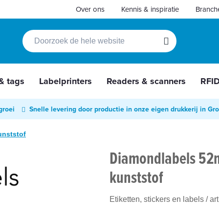
Over ons
Kennis & inspiratie
Branch
Zoek
Zoek
 & tags
Labelprinters
Readers & scanners
RFI
groei
Snelle levering door productie in onze eigen drukkerij in Gr
unststof
Diamondlabels 52m
kunststof
Etiketten, stickers en labels
/ ar