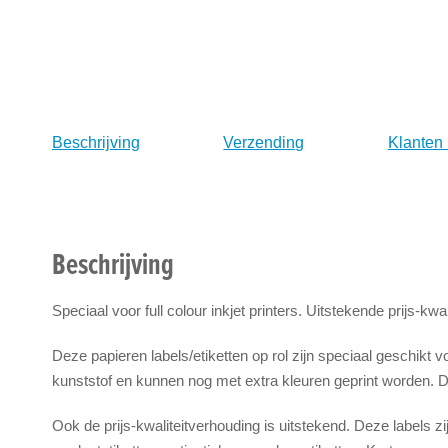
naar
het
begin
van
de
afbeeldingen-
Beschrijving
Verzending
Klanten
gallerij
Beschrijving
Speciaal voor full colour inkjet printers. Uitstekende prijs-kwa
Deze papieren labels/etiketten op rol zijn speciaal geschikt voo
kunststof en kunnen nog met extra kleuren geprint worden. De
Ook de prijs-kwaliteitverhouding is uitstekend. Deze labels z