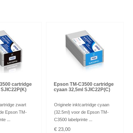
500 cartridge
Epson TM-C3500 cartridge
l SJIC22P(K)
cyaan 32,5ml SJIC22P(C)
cartridge zwart
Originele inktcartridge cyaan
 de Epson TM-
(32.5ml) voor de Epson TM-
te ...
C3500 labelprinte ...
€ 23,00