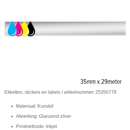
Diensten
Contact
&
Support
Ga
Etiketten, stickers en labels
/ artikelnummer:
25350778
naar
het
Materiaal: Kunstof
begin
Afwerking: Glanzend zilver
van
de
Printmethode: Inkjet