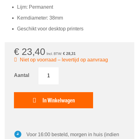
afbeeldingen-
gallerij
Lijm: Permanent
Kerndiameter: 38mm
Geschikt voor desktop printers
€ 23,40
€ 28,31
Niet op voorraad – levertijd op aanvraag
Aantal
In Winkelwagen
Voor 16:00 besteld, morgen in huis (indien