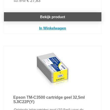
€ 27,83
Bekijk product
In Winkelwagen
Epson TM-C3500 cartridge geel 32,5ml
SJIC22P(Y)
Originele inktcartridge geel (32.5ml) voor de