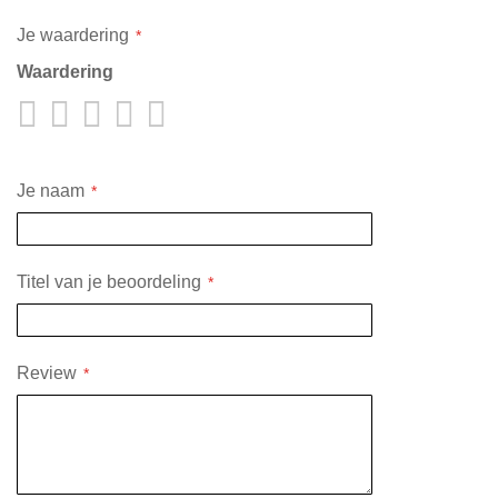
Je waardering
Waardering
1
2
3
4
5
star
stars
stars
stars
stars
Je naam
Titel van je beoordeling
Review