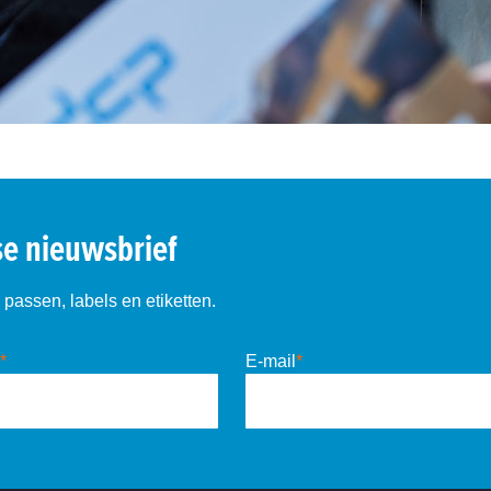
se nieuwsbrief
passen, labels en etiketten.
*
E-mail
*