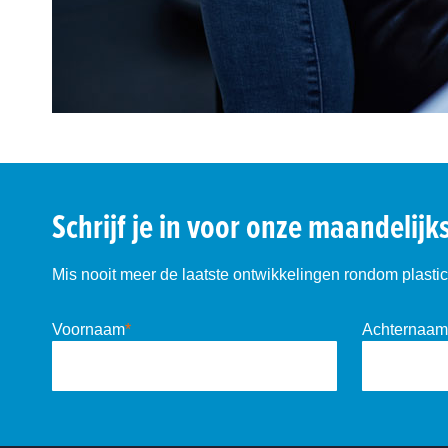
Schrijf je in voor onze maandelijk
Mis nooit meer de laatste ontwikkelingen rondom plastic 
Voornaam
*
Achternaam