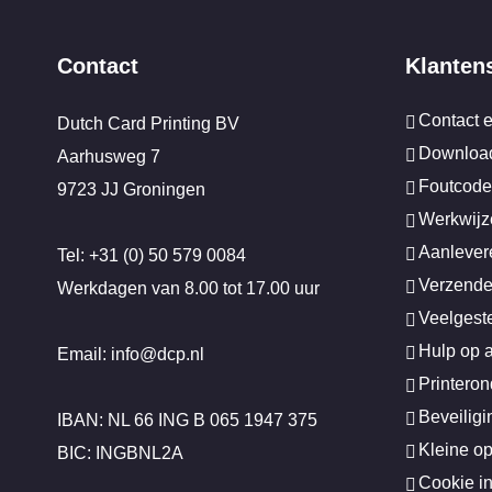
Contact
Klanten
Contact 
Dutch Card Printing BV
Download
Aarhusweg 7
Foutcode
9723 JJ Groningen
Werkwijz
Aanlever
Tel: +31 (0) 50 579 0084
Verzende
Werkdagen van 8.00 tot 17.00 uur
Veelgest
Hulp op 
Email: info@dcp.nl
Printero
Beveilig
IBAN: NL 66 ING B 065 1947 375
Kleine o
BIC: INGBNL2A
Cookie in