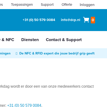
es
Toepassingen
Support
Offerte
Inloggen
Winkelw
+31 (0) 50 579 0084
info@dcp.nl
0
D & NFC
Diensten
Contact & Support
oningen
De NFC & RFID expert die jouw bedrijf grip geeft
werkdag wordt er door een van onze medewerkers contact
mmer:
+31 (0) 50 579 0084
.