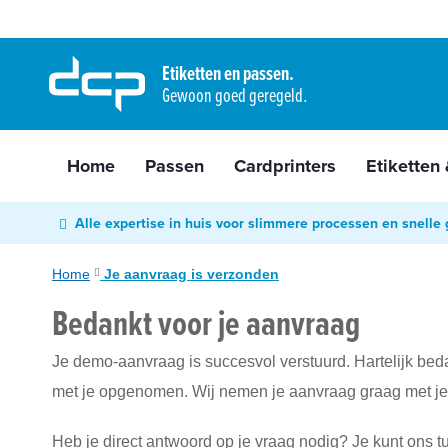
Home
Ga
Passen
naar
Etiketten en passen.
Cardprinters
Gewoon goed geregeld.
de
Etiketten
inhoud
&
tags
Home
Passen
Cardprinters
Etiketten
Labelprinters
Readers
Alle expertise in huis voor slimmere processen en snelle 
&
scanners
Home
Je aanvraag is verzonden
RFID
Bedankt voor je aanvraag
&
NFC
Je demo-aanvraag is succesvol verstuurd. Hartelijk be
Diensten
met je opgenomen. Wij nemen je aanvraag graag met je
Contact
&
Heb je direct antwoord op je vraag nodig? Je kunt ons 