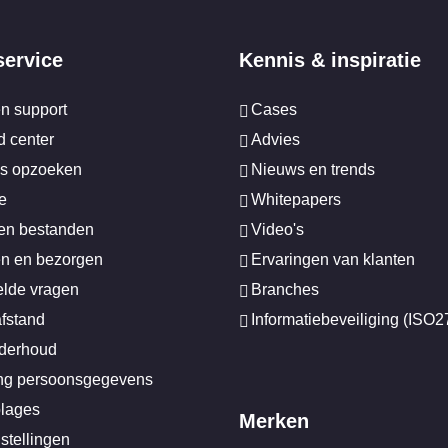
service
Kennis & inspiratie
en support
Cases
 center
Advies
s opzoeken
Nieuws en trends
e
Whitepapers
en bestanden
Video's
n en bezorgen
Ervaringen van klanten
elde vragen
Branches
afstand
Informatiebeveiliging (ISO
nderhoud
ing persoonsgegevens
plages
Merken
stellingen