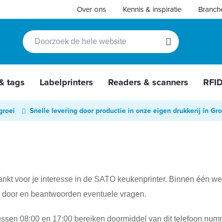
Over ons
Kennis & inspiratie
Branch
Zoek
Zoek
 & tags
Labelprinters
Readers & scanners
RFI
groei
Snelle levering door productie in onze eigen drukkerij in Gr
dankt voor je interesse in de SATO keukenprinter. Binnen één 
 door en beantwoorden eventuele vragen.
tussen 08:00 en 17:00 bereiken doormiddel van dit telefoon nu