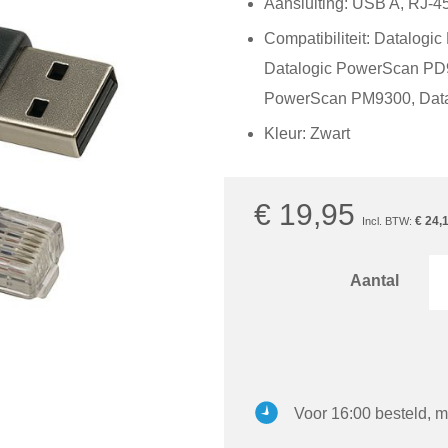
Aansluiting: USB A, RJ-4
Compatibiliteit: Datalo
Datalogic PowerScan PD9
PowerScan PM9300, Dat
Kleur: Zwart
€ 19,95
€ 24,
Aantal
Voor 16:00 besteld, m