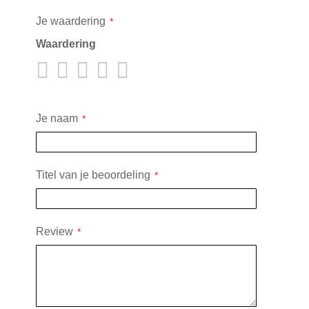
Je waardering
Waardering
1
2
3
4
5
star
stars
stars
stars
stars
Je naam
Titel van je beoordeling
Review