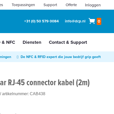
es
Toepassingen
Support
Offerte
Inloggen
Winkelw
+31 (0) 50 579 0084
info@dcp.nl
0
D & NFC
Diensten
Contact & Support
oningen
De NFC & RFID expert die jouw bedrijf grip geeft
ar RJ-45 connector kabel (2m)
/ artikelnummer:
CAB438