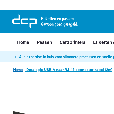
Home
Ga
Passen
naar
Etiketten en passen.
Cardprinters
Gewoon goed geregeld.
de
Etiketten
inhoud
&
tags
Home
Passen
Cardprinters
Etiketten
Labelprinters
Readers
Alle expertise in huis voor slimmere processen en snelle 
&
scanners
Home
Datalogic USB-A naar RJ-45 connector kabel (2m)
RFID
Ga
&
naar
NFC
het
Diensten
einde
van
Contact
de
&
afbeeldingen-