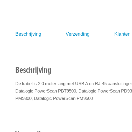
naar
het
begin
van
de
Beschrijving
Verzending
Klanten
afbeeldingen-
gallerij
Beschrijving
De kabel is 2,0 meter lang met USB A en RJ-45 aansluiting
Datalogic PowerScan PBT9500, Datalogic PowerScan PD93
PM9300, Datalogic PowerScan PM9500