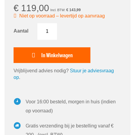
afbeeldingen-
€ 119,00
gallerij
€ 143,99
Niet op voorraad – levertijd op aanvraag
Aantal
In Winkelwagen
Vrijblijvend advies nodig?
Stuur je adviesvraag
op
.
Voor 16:00 besteld, morgen in huis (indien
op voorraad)
Gratis verzending bij je bestelling vanaf €
200,- (excl. BTW)