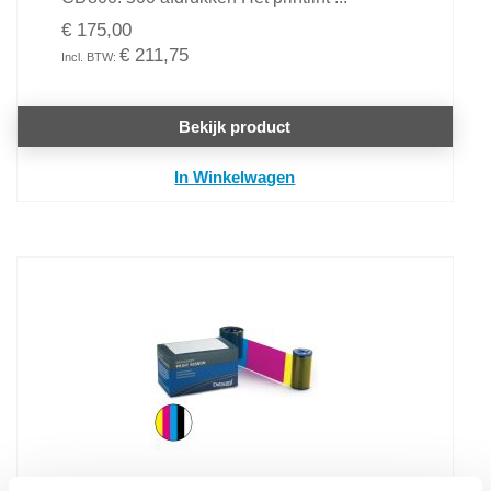
€ 175,00
€ 211,75
Bekijk product
In Winkelwagen
Datacard printlint YMCKT voor CP en CD