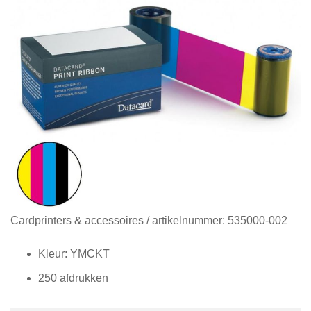
Diensten
Contact
&
Support
Ga
Cardprinters & accessoires
/ artikelnummer:
535000-002
naar
het
Kleur: YMCKT
begin
250 afdrukken
van
de