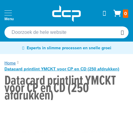
Ga
Home
Wink
0
naar
Passen
de
Cardprinters
inhoud
Etiketten
Experts in slimme processen en snelle groei
&
tags
Home
Datacard printlint YMCKT voor CP en CD (250 afdrukken)
Labelprinters
Datacard printlint YMCKT
Ga
voor CP en CD (250
Readers
naar
afdrukken)
&
het
scanners
einde
van
RFID
de
&
afbeeldingen-
NFC
gallerij