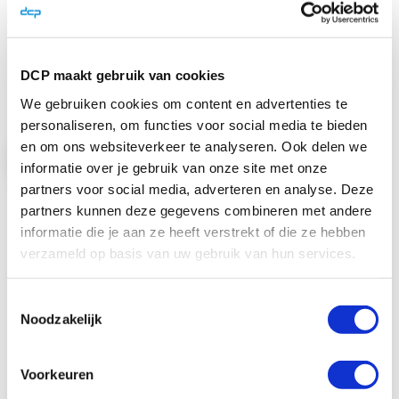
(500 afdrukken)
Kleur (YMCKT) printlint voor de Datacard
CP en CD modellen. 500 afdrukken He ...
DCP maakt gebruik van cookies
€ 195,00
€ 235,95
We gebruiken cookies om content en advertenties te
personaliseren, om functies voor social media te bieden
en om ons websiteverkeer te analyseren. Ook delen we
Bekijk product
informatie over je gebruik van onze site met onze
partners voor social media, adverteren en analyse. Deze
In Winkelwagen
partners kunnen deze gegevens combineren met andere
informatie die je aan ze heeft verstrekt of die ze hebben
verzameld op basis van uw gebruik van hun services.
Toestemmingsselectie
Reviews
Noodzakelijk
Schrijf je eigen review
Voorkeuren
Je plaatst een review over:
Datacard printlint YMCKT