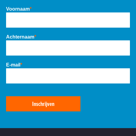
Voornaam
*
Achternaam
*
E-mail
*
Inschrijven