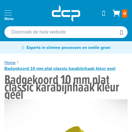
Ga
Home
Wink
0
naar
Passen
de
Cardprinters
inhoud
Etiketten
Experts in slimme processen en snelle groei
&
tags
Home
Badgekoord 10 mm plat classic karabijnhaak kleur geel
Labelprinters
Badgekoord 10 mm plat
Ga
classic karabijnhaak kleur
Readers
naar
geel
&
het
scanners
einde
van
RFID
de
&
afbeeldingen-
NFC
gallerij