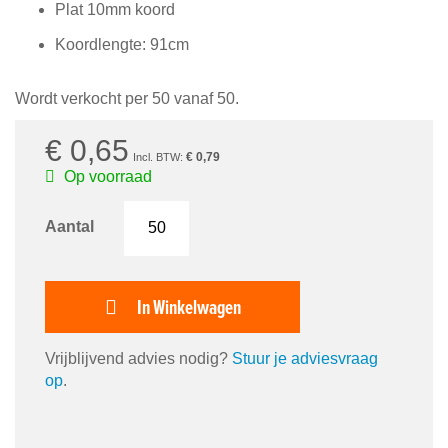
afbeeldingen-
Plat 10mm koord
gallerij
Koordlengte: 91cm
Wordt verkocht per 50 vanaf 50.
€ 0,65
€ 0,79
Op voorraad
Aantal
In Winkelwagen
Vrijblijvend advies nodig?
Stuur je adviesvraag
op
.