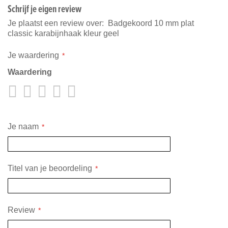
Schrijf je eigen review
Je plaatst een review over:
Badgekoord 10 mm plat
classic karabijnhaak kleur geel
Je waardering
Waardering
1
2
3
4
5
star
stars
stars
stars
stars
Je naam
Titel van je beoordeling
Review