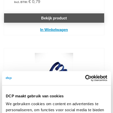
€ 0,79
Bekijk product
In Winkelwagen
DCP maakt gebruik van cookies
Badgekoord 10 mm plat classic
We gebruiken cookies om content en advertenties te
karabijnhaak kleur blauw
personaliseren, om functies voor social media te bieden
Dit badgekoord is voorzien van een