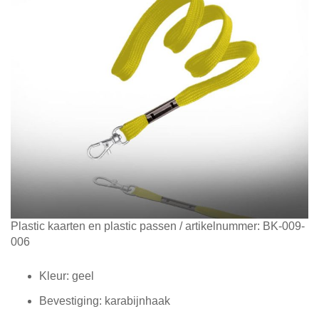
Diensten
Contact
&
Support
Ga
Plastic kaarten en plastic passen
/ artikelnummer:
BK-009-
naar
006
het
begin
Kleur: geel
van
Bevestiging: karabijnhaak
de