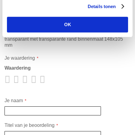
Reviews
Details tonen
Schrijf je eigen review
OK
Je plaatst een review over:
Badgehouder vinyl verticaal
transparant met transparante rand binnenmaat 148x105
mm
Je waardering
Waardering
1
2
3
4
5
star
stars
stars
stars
stars
Je naam
Titel van je beoordeling