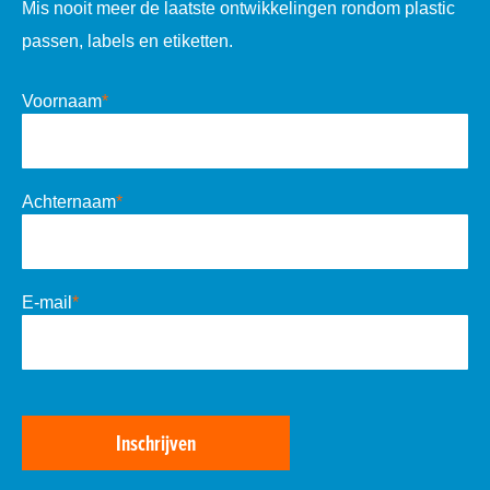
Mis nooit meer de laatste ontwikkelingen rondom plastic
passen, labels en etiketten.
Voornaam
*
Achternaam
*
E-mail
*
Inschrijven