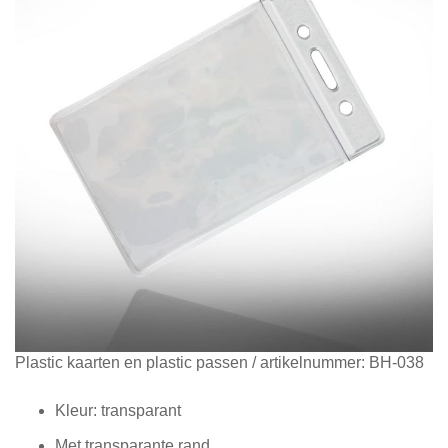
Diensten
Contact
&
Support
Ga
Plastic kaarten en plastic passen
/ artikelnummer:
BH-038
naar
het
Kleur: transparant
begin
Met transparante rand