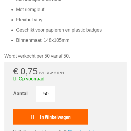
van
de
Met riemgleuf
afbeeldingen-
gallerij
Flexibel vinyl
Geschikt voor papieren en plastic badges
Binnenmaat: 148x105mm
Wordt verkocht per 50 vanaf 50.
€ 0,75
€ 0,91
Op voorraad
Aantal
In Winkelwagen