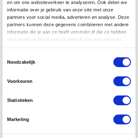
en om ons websiteverkeer te analyseren. Ook delen we
informatie over je gebruik van onze site met onze
partners voor social media, adverteren en analyse. Deze
partners kunnen deze gegevens combineren met andere
Badgehouder vinyl armband horizontaal
informatie die je aan ze heeft verstrekt of die ze hebben
binnenmaat 59x86 mm
verzameld op basis van uw gebruik van hun services.
Deze badgehouder is van zacht vinyl en kan
als armband worden gebruikt. ...
Toestemmingsselectie
Noodzakelijk
€ 1,10
€ 1,33
Voorkeuren
Bekijk product
Statistieken
In Winkelwagen
Marketing