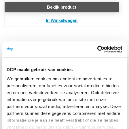
Bekijk product
In Winkelwagen
Reviews
DCP maakt gebruik van cookies
Schrijf je eigen review
We gebruiken cookies om content en advertenties te
Je plaatst een review over:
Badgehouder vinyl
personaliseren, om functies voor social media te bieden
horizontaal transparant met transparante rand binnenmaat
en om ons websiteverkeer te analyseren. Ook delen we
93x116 mm
informatie over je gebruik van onze site met onze
partners voor social media, adverteren en analyse. Deze
Je waardering
partners kunnen deze gegevens combineren met andere
Waardering
informatie die je aan ze heeft verstrekt of die ze hebben
1
2
3
4
5
verzameld op basis van uw gebruik van hun services.