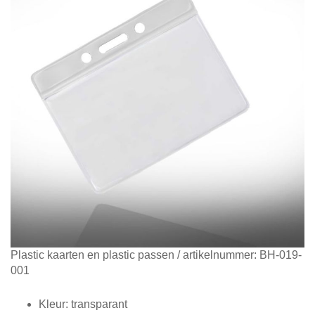
Diensten
Contact
&
Support
Ga
Plastic kaarten en plastic passen
/ artikelnummer:
BH-019-
naar
001
het
begin
Kleur: transparant