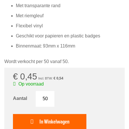
van
Met transparante rand
de
afbeeldingen-
Met riemgleuf
gallerij
Flexibel vinyl
Geschikt voor papieren en plastic badges
Binnenmaat: 93mm x 116mm
Wordt verkocht per 50 vanaf 50.
€ 0,45
€ 0,54
Op voorraad
Aantal
In Winkelwagen