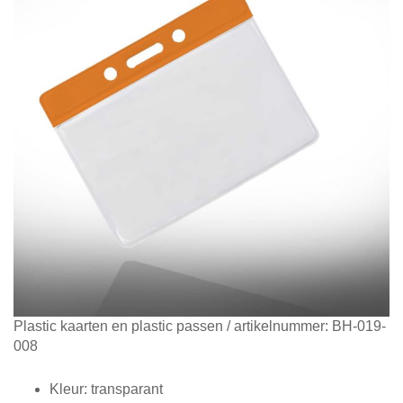
Diensten
Contact
&
Support
Ga
Plastic kaarten en plastic passen
/ artikelnummer:
BH-019-
naar
008
het
begin
Kleur: transparant