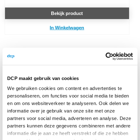
Bekijk product
In Winkelwagen
Reviews
DCP maakt gebruik van cookies
Schrijf je eigen review
We gebruiken cookies om content en advertenties te
personaliseren, om functies voor social media te bieden
Je plaatst een review over:
Badgehouder vinyl
horizontaal transparant met oranje rand binnenmaat
en om ons websiteverkeer te analyseren. Ook delen we
93x116 mm
informatie over je gebruik van onze site met onze
partners voor social media, adverteren en analyse. Deze
Je waardering
partners kunnen deze gegevens combineren met andere
Waardering
informatie die je aan ze heeft verstrekt of die ze hebben