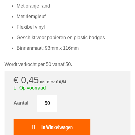
van
Met oranje rand
de
afbeeldingen-
Met riemgleuf
gallerij
Flexibel vinyl
Geschikt voor papieren en plastic badges
Binnenmaat: 93mm x 116mm
Wordt verkocht per 50 vanaf 50.
€ 0,45
€ 0,54
Op voorraad
Aantal
In Winkelwagen